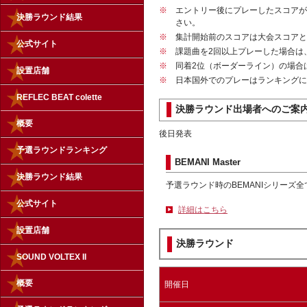
※
エントリー後にプレーしたスコアが
決勝ラウンド結果
さい。
※
集計開始前のスコアは大会スコアと
公式サイト
※
課題曲を2回以上プレーした場合は
※
同着2位（ボーダーライン）の場合
設置店舗
※
日本国外でのプレーはランキングに
REFLEC BEAT colette
決勝ラウンド出場者へのご案
概要
後日発表
予選ラウンドランキング
BEMANI Master
決勝ラウンド結果
予選ラウンド時のBEMANIシリーズ全
公式サイト
詳細はこちら
設置店舗
決勝ラウンド
SOUND VOLTEX II
概要
開催日