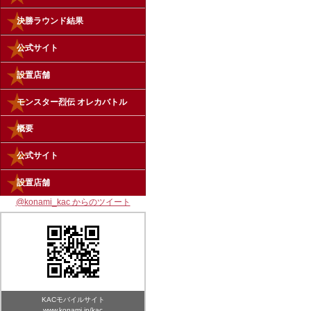
決勝ラウンド結果
公式サイト
設置店舗
モンスター烈伝 オレカバトル
概要
公式サイト
設置店舗
@konami_kac からのツイート
KACモバイルサイト
www.konami.jp/kac