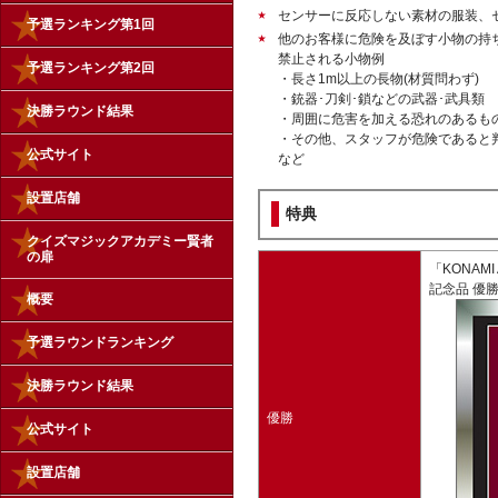
センサーに反応しない素材の服装、
予選ランキング第1回
他のお客様に危険を及ぼす小物の持
禁止される小物例
予選ランキング第2回
・長さ1m以上の長物(材質問わず)
・銃器･刀剣･鎖などの武器･武具類
決勝ラウンド結果
・周囲に危害を加える恐れのあるも
・その他、スタッフが危険であると
公式サイト
など
設置店舗
特典
クイズマジックアカデミー賢者
の扉
「KONAMI 
記念品 優
概要
予選ラウンドランキング
決勝ラウンド結果
優勝
公式サイト
設置店舗