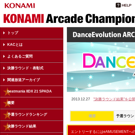
トップ
KACとは
よくあるご質問
決勝ラウンド・表彰式
関連放送アーカイブ
beatmania IIDX 21 SPADA
2013.12.27
"決勝ラウンド結果"を公
概要
予選ラウンドランキング
概要
予選ラウン
決勝ラウンド結果
エントリーするにはeAMUSEMENT