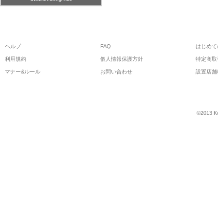
ヘルプ
FAQ
はじめて
利用規約
個人情報保護方針
特定商取
マナー&ルール
お問い合わせ
設置店舗
©2013 Ko