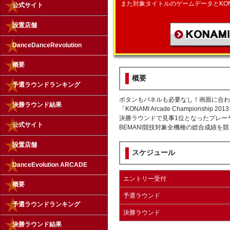
また対象タイトルのゲームデータとKONAM
公式サイト
設置店舗
DanceDanceRevolution
概要
概要
予選ラウンドランキング
ボタンもパネルも必要なし！画面に合わせて踊
決勝ラウンド結果
「KONAMI Arcade Champio
決勝ラウンドで見事1位となったプレー
公式サイト
BEMANI競技対象全機種の総合成績を競うB
設置店舗
スケジュール
DanceEvolution ARCADE
エントリー受付
概要
予選ラウンド
予選ラウンドランキング
決勝ラウンド
決勝ラウンド結果