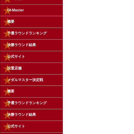
GI-Master
概要
予選ラウンドランキング
決勝ラウンド結果
公式サイト
設置店舗
メダルマスター決定戦
概要
予選ラウンドランキング
決勝ラウンド結果
公式サイト