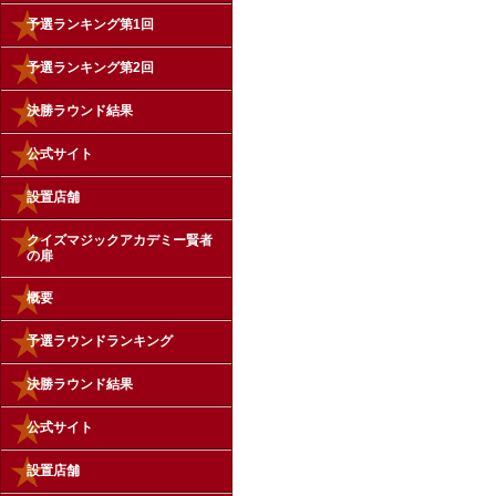
予選ランキング第1回
予選ランキング第2回
決勝ラウンド結果
公式サイト
設置店舗
クイズマジックアカデミー賢者
の扉
概要
予選ラウンドランキング
決勝ラウンド結果
公式サイト
設置店舗