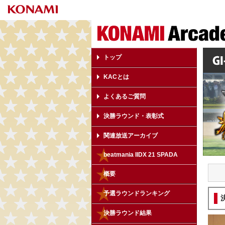
トップ
KACとは
よくあるご質問
決勝ラウンド・表彰式
関連放送アーカイブ
beatmania IIDX 21 SPADA
概要
予選ラウンドランキング
決勝ラウンド結果