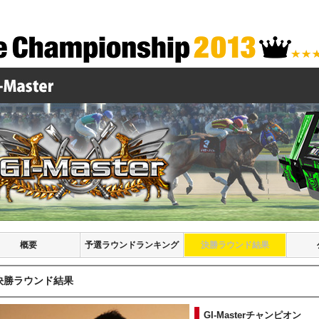
概要
予選ラウンドランキング
決勝ラウンド結果
決勝ラウンド結果
GI-Masterチャンピオン