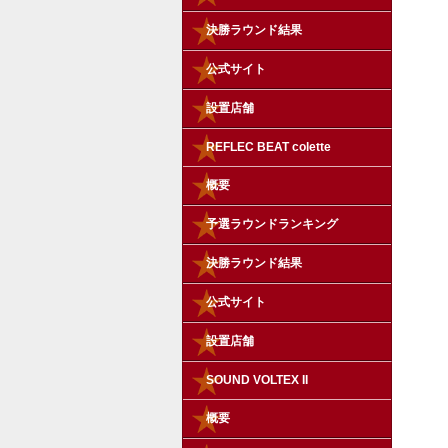
決勝ラウンド結果
公式サイト
設置店舗
REFLEC BEAT colette
概要
予選ラウンドランキング
決勝ラウンド結果
公式サイト
設置店舗
SOUND VOLTEX II
概要