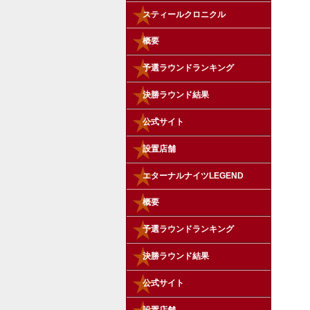
スティールクロニクル
概要
予選ラウンドランキング
決勝ラウンド結果
公式サイト
設置店舗
エターナルナイツLEGEND
概要
予選ラウンドランキング
決勝ラウンド結果
公式サイト