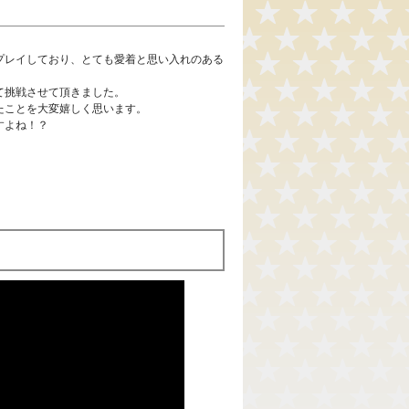
プレイしており、とても愛着と思い入れのある
て挑戦させて頂きました。
たことを大変嬉しく思います。
すよね！？