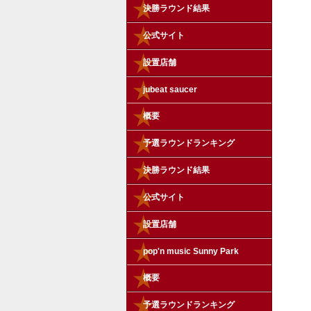
決勝ラウンド結果
公式サイト
設置店舗
jubeat saucer
概要
予選ラウンドランキング
決勝ラウンド結果
公式サイト
設置店舗
pop'n music Sunny Park
概要
予選ラウンドランキング