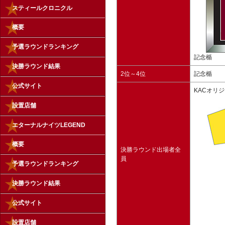
スティールクロニクル
概要
予選ラウンドランキング
記念楯
決勝ラウンド結果
2位～4位
記念楯
公式サイト
KACオリ
設置店舗
エターナルナイツLEGEND
概要
決勝ラウンド出場者全
員
予選ラウンドランキング
決勝ラウンド結果
公式サイト
設置店舗