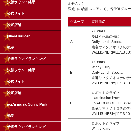
決勝ラウンド結果
ません。）
課題曲の合計スコアにて、各予選グルー
公式サイト
グループ
課題曲名
設置店舗
7 Colors
jubeat saucer
愛は不死鳥の様に
A
Daily Lunch Special
祟竜ヤマタノオロチのテーマ[1
概要
VALLIS-NERIA[11/13 1
予選ラウンドランキング
7 Colors
Windy Fairy
決勝ラウンド結果
B
Daily Lunch Special
祟竜ヤマタノオロチのテーマ[1
公式サイト
VALLIS-NERIA[11/13 1
ロボット☆ライフ
設置店舗
examination leave
C
EMPEROR OF THE AVA
pop'n music Sunny Park
祟竜ヤマタノオロチのテーマ[1
VALLIS-NERIA[11/13 1
概要
ロボット☆ライフ
予選ラウンドランキング
Windy Fairy