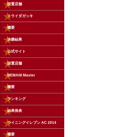
設置店舗
ミライダガッキ
概要
決勝結果
公式サイト
設置店舗
BEMANI Master
概要
ランキング
結果発表
ウイニングイレブン AC 2014
概要