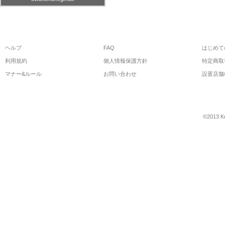
ヘルプ
FAQ
はじめて
利用規約
個人情報保護方針
特定商取
マナー&ルール
お問い合わせ
設置店舗
©2013 Ko