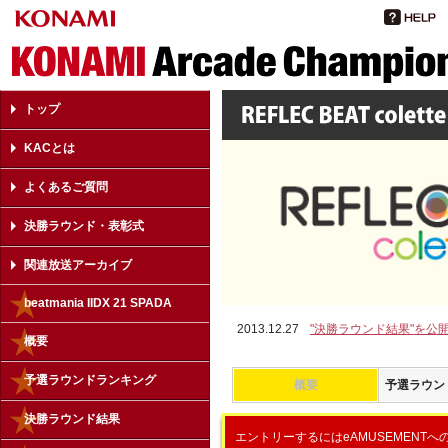
トップ
KACとは
よくあるご質問
決勝ラウンド・表彰式
関連放送アーカイブ
beatmania IIDX 21 SPADA
2013.12.27
"決勝ラウンド結果"を公
概要
予選ラウンドランキング
概要
予選ラウン
決勝ラウンド結果
エントリーするにはeAMUSEMENT