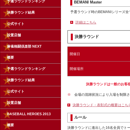
予選ラウンドランキング
BEMANI Master
予選ラウンド時のBEMANIシリーズ全
決勝ラウンド結果
詳細はこちら
公式サイト
設置店舗
決勝ラウンド
麻雀格闘倶楽部 NEXT
開催日
概要
開催場所
予選ラウンドランキング
決勝ラウンド結果
決勝ラウンドは一般のお客
公式サイト
※
会場の混雑状況により入場を制限さ
設置店舗
決勝ラウンド・表彰式の概要はこち
BASEBALL HEROES 2013
ルール
概要
決勝ラウンドに進出した16名全員でト