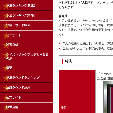
それぞれ2曲をHARD譜面でプレーし
予選ランキング第1回
となります。
予選ランキング第2回
課題曲：
指定の課題曲の中から、それぞれ1曲ずつ
決勝ラウンド結果
決勝戦までは一人の方が同じ曲を二度選
なお、決勝戦では決勝戦用の課題曲の中か
定）
公式サイト
2人の選曲した曲が同じの場合、課
設置店舗
2曲の合計スコアが同点の場合、課
クイズマジックアカデミー賢者
の扉
特典
概要
「KONAMI 
予選ラウンドランキング
記念品 優
決勝ラウンド結果
公式サイト
設置店舗
優勝