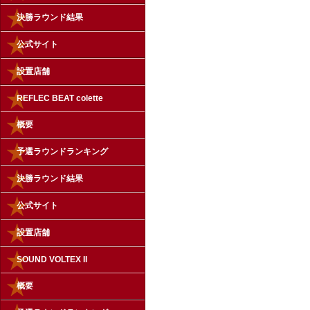
決勝ラウンド結果
公式サイト
設置店舗
REFLEC BEAT colette
概要
予選ラウンドランキング
決勝ラウンド結果
公式サイト
設置店舗
SOUND VOLTEX II
概要