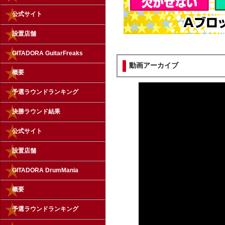
公式サイト
設置店舗
GITADORA GuitarFreaks
動画アーカイブ
概要
予選ラウンドランキング
決勝ラウンド結果
公式サイト
設置店舗
GITADORA DrumMania
概要
予選ラウンドランキング