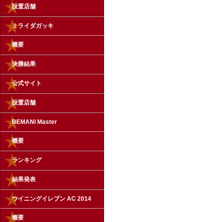
設置店舗
ミライダガッキ
概要
決勝結果
公式サイト
設置店舗
BEMANI Master
概要
ランキング
結果発表
ウイニングイレブン AC 2014
概要