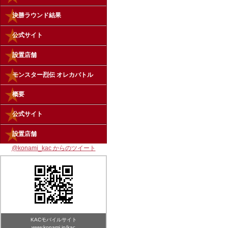
決勝ラウンド結果
公式サイト
設置店舗
モンスター烈伝 オレカバトル
概要
公式サイト
設置店舗
@konami_kac からのツイート
KACモバイルサイト
www.konami.jp/kac