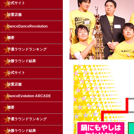
公式サイト
設置店舗
DanceDanceRevolution
概要
予選ラウンドランキング
決勝ラウンド結果
公式サイト
設置店舗
DanceEvolution ARCADE
概要
予選ラウンドランキング
決勝ラウンド結果