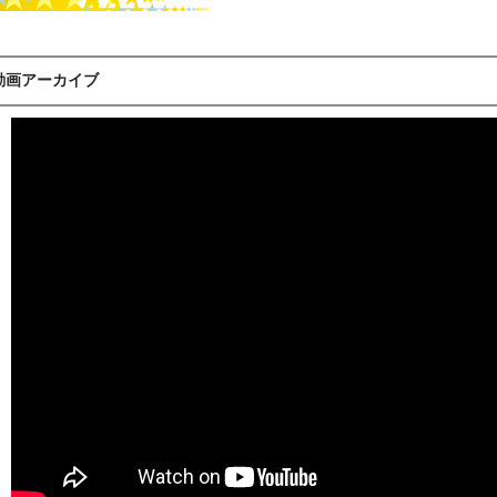
動画アーカイブ