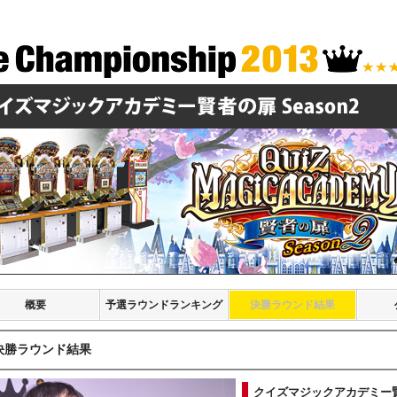
概要
予選ラウンドランキング
決勝ラウンド結果
決勝ラウンド結果
クイズマジックアカデミー賢者