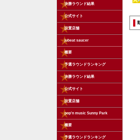
決勝ラウンド結果
公式サイト
設置店舗
jubeat saucer
概要
予選ラウンドランキング
決勝ラウンド結果
公式サイト
設置店舗
pop'n music Sunny Park
概要
予選ラウンドランキング