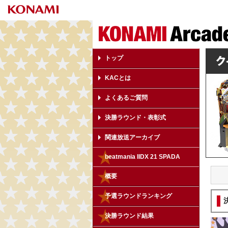
トップ
KACとは
よくあるご質問
決勝ラウンド・表彰式
関連放送アーカイブ
beatmania IIDX 21 SPADA
概要
予選ラウンドランキング
決勝ラウンド結果