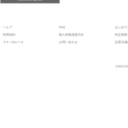
ヘルプ
FAQ
はじめて
利用規約
個人情報保護方針
特定商取
マナー&ルール
お問い合わせ
設置店舗
©2013 Ko