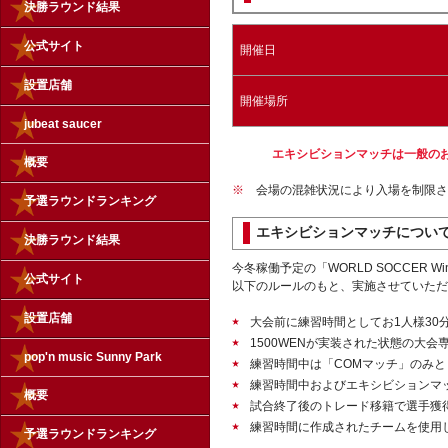
決勝ラウンド結果
公式サイト
開催日
設置店舗
開催場所
jubeat saucer
エキシビションマッチは一般の
概要
※
会場の混雑状況により入場を制限さ
予選ラウンドランキング
エキシビションマッチについて(20
決勝ラウンド結果
今冬稼働予定の「WORLD SOCCER Win
公式サイト
以下のルールのもと、実施させていただ
設置店舗
大会前に練習時間としてお1人様30
1500WENが実装された状態の大会専
pop'n music Sunny Park
練習時間中は「COMマッチ」のみ
練習時間中およびエキシビションマ
概要
試合終了後のトレード移籍で選手獲
練習時間に作成されたチームを使用
予選ラウンドランキング