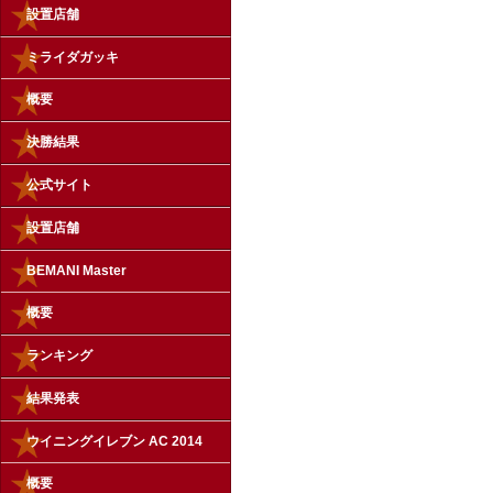
設置店舗
ミライダガッキ
概要
決勝結果
公式サイト
設置店舗
BEMANI Master
概要
ランキング
結果発表
ウイニングイレブン AC 2014
概要