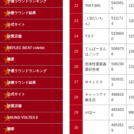
予選ラウンドランキング
540361
22
TAKT-BIG
11
5
決勝ラウンド結果
_(:3[だいち
511171
23
10
ん]
4
公式サイト
510804
設置店舗
24
Y.S-Y
11
0
REFLEC BEAT colette
てんぱーまん
506975
25
10
はノンケ
8
概要
死体性愛屍姦
506230
26
13
愛好患者
8
予選ラウンドランキング
502631
27
ＭＡＬＣＯ
11
決勝ラウンド結果
3
公式サイト
キャッツアイ
488926
28
10
麻生店
8
設置店舗
485453
29
がほー
99
0
SOUND VOLTEX II
485261
30
.
97
概要
9