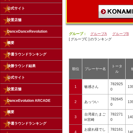
公式サイト
設置店舗
DanceDanceRevolution
グループ：
グループA
グループB
[ グループC ] のランキング
概要
予選ラウンドランキング
決勝ラウンド結果
トータ
順位
プレーヤー名
ル
公式サイト
782925
1
敏感さん
13
設置店舗
0
782645
DanceEvolution ARCADE
2
あっつい
13
0
概要
台湾産たまご
782271
3
14
in宮崎
0
予選ラウンドランキング
お疲れ様でし
782161
4
14