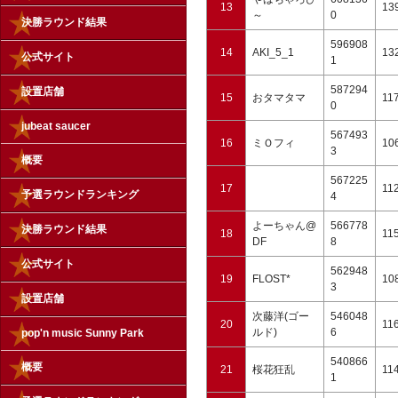
13
13
～
0
決勝ラウンド結果
596908
14
AKI_5_1
13
公式サイト
1
587294
設置店舗
15
おタマタマ
11
0
jubeat saucer
567493
16
ミＯフィ
10
3
概要
567225
17
11
予選ラウンドランキング
4
よーちゃん@
566778
決勝ラウンド結果
18
11
DF
8
公式サイト
562948
19
FLOST*
10
3
設置店舗
次藤洋(ゴー
546048
20
11
ルド)
6
pop'n music Sunny Park
540866
概要
21
桜花狂乱
11
1