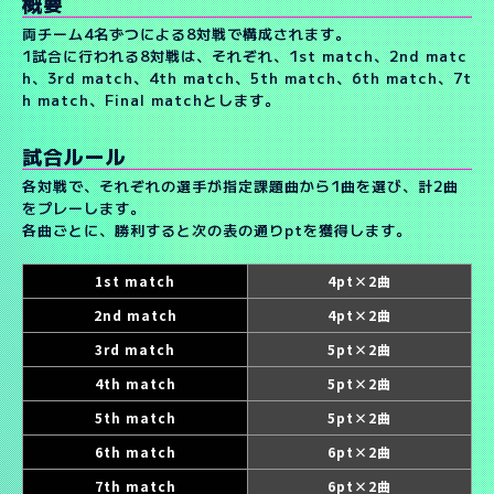
概要
両チーム4名ずつによる8対戦で構成されます。
1試合に行われる8対戦は、それぞれ、1st match、2nd matc
h、3rd match、4th match、5th match、6th match、7t
h match、Final matchとします。
試合ルール
各対戦で、それぞれの選手が指定課題曲から1曲を選び、計2曲
をプレーします。
各曲ごとに、勝利すると次の表の通りptを獲得します。
1st match
4pt×2曲
2nd match
4pt×2曲
3rd match
5pt×2曲
4th match
5pt×2曲
5th match
5pt×2曲
6th match
6pt×2曲
7th match
6pt×2曲