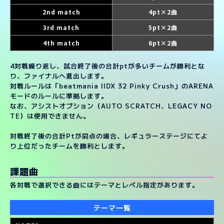
2nd match
4pt×2曲
3rd match
5pt×2曲
4th match
6pt×2曲
4対戦繰り返し、試合終了後の合計ptが多いチームが勝利とな
り、ファイナルへ進出します。
対戦ルールは「beatmania IIDX 32 Pinky Crush」のARENA
モードのルールに準拠します。
なお、アシストオプション（AUTO SCRATCH、LEGACY NO
TE）は使用できません。
対戦終了後の合計Ptが同点の場合、レギュラーステージにてよ
り上位だったチームを勝利とします。
課題曲
各対戦で選択できる曲にはテーマとレベル指定があります。
テーマ一覧