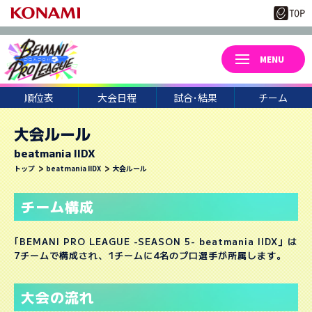
順位表
大会日程
試合･結果
チーム
大会ルール
beatmania IIDX
3
22
トップ
beatmania IIDX
大会ルール
月
日(日)
UCCHIE
CORI-
CHARM
WELLOW
NIKE.
KUREI
チーム構成
HAKU0
46*
TAKA.S
NAGACH
TEMIKO
HINO38
｢BEMANI PRO LEAGUE -SEASON 5- beatmania IIDX」は
7チームで構成され、1チームに4名のプロ選手が所属します。
CHEPY.
KKM*
U*TAKA
大会の流れ
NEON
UTSUHO
TAKWAN