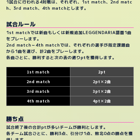
1試合に行われる4対戦は、それぞれ、1st match、2nd matc
h、3rd match、4th matchとします。
試合ルール
1st matchでは新曲もしくは新規追加LEGGENDARIA譜面1曲
をプレーします。
2nd match～4th matchでは、それぞれの選手が指定課題曲
から1曲を選び、計2曲をプレーします。
各曲ごとに、勝利すると次の表の通りptを獲得します。
1st match
2pt
2nd match
2pt×2曲
3rd match
3pt×2曲
4th match
4pt×2曲
勝ち点
試合終了後の合計ptが多いチームが勝利とします。
各チーム試合ごとに、勝利3点、引分け1点、敗北0点の勝点を獲
得します。