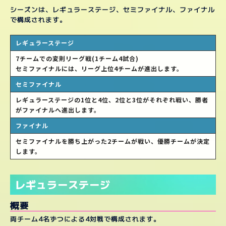
IGW.
PAYA
CYBERX
シーズンは、レギュラーステージ、セミファイナル、ファイナル
LOOT
INARI
LEO
で構成されます。
レギュラーステージ
DON*
7チームでの変則リーグ戦(1チーム4試合)
DINASO
セミファイナルには、リーグ上位4チームが進出します。
G*
セミファイナル
NUCHIO
レギュラーステージの1位と4位、2位と3位がそれぞれ戦い、勝者
がファイナルへ進出します。
ファイナル
セミファイナルを勝ち上がった2チームが戦い、優勝チームが決定
します。
レギュラーステージ
概要
両チーム4名ずつによる4対戦で構成されます。