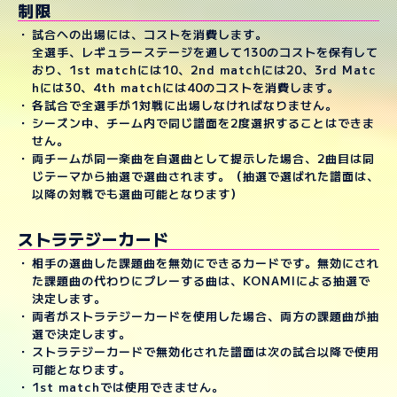
制限
試合への出場には、コストを消費します。
全選手、レギュラーステージを通して130のコストを保有して
おり、1st matchには10、2nd matchには20、3rd Matc
hには30、4th matchには40のコストを消費します。
各試合で全選手が1対戦に出場しなければなりません。
シーズン中、チーム内で同じ譜面を2度選択することはできま
せん。
両チームが同一楽曲を自選曲として提示した場合、2曲目は同
じテーマから抽選で選曲されます。（抽選で選ばれた譜面は、
以降の対戦でも選曲可能となります）
ストラテジーカード
相手の選曲した課題曲を無効にできるカードです。無効にされ
た課題曲の代わりにプレーする曲は、KONAMIによる抽選で
決定します。
両者がストラテジーカードを使用した場合、両方の課題曲が抽
選で決定します。
ストラテジーカードで無効化された譜面は次の試合以降で使用
可能となります。
1st matchでは使用できません。