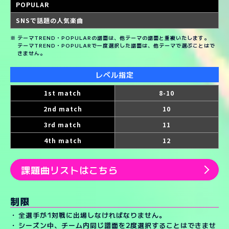
POPULAR
SNSで話題の人気楽曲
テーマTREND・POPULARの譜面は、他テーマの譜面と重複いたします。
テーマTREND・POPULARで一度選択した譜面は、他テーマで選ぶことはで
きません。
レベル指定
1st match
8-10
2nd match
10
3rd match
11
4th match
12
課題曲リストはこちら
制限
全選手が1対戦に出場しなければなりません。
シーズン中、チーム内同じ譜面を2度選択することはできませ