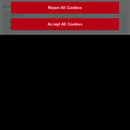
beatmania IIDX
Reject All Cookies
大会ルール
課題曲リスト
Accept All Cookies
順位表
チーム
APINA VRAMeS
GiGO
GAME PANIC
SILK HAT
TAITO STATION Tradz
ROUND1
レジャーランド
試合・結果
レギュラーステージ
セミファイナル
ファイナル
SOUND VOLTEX
大会ルール
課題曲リスト
順位表