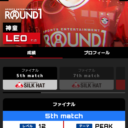
IGW.
PAYA
CYBERX
LOOT
INARI
LEO
DON*
DINASO
G*
NUCHIO
成績
プロフィール
5th match
7th match
PEAK