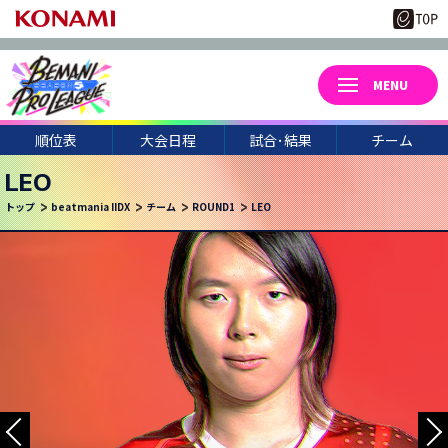
順位表
大会日程
試合･結果
チーム
LEO
トップ
beatmania IIDX
チーム
ROUND1
LEO
3
22
月
日(日)
UCCHIE
CORI-
CHARM
WELLOW
NIKE.
KUREI
HAKU0
46*
TAKA.S
NAGACH
TEMIKO
HINO38
CHEPY.
KKM*
U*TAKA
NEON
UTSUHO
TAKWAN