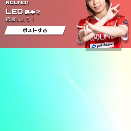
ROUND1
LEO
を
選手
応援しよう！