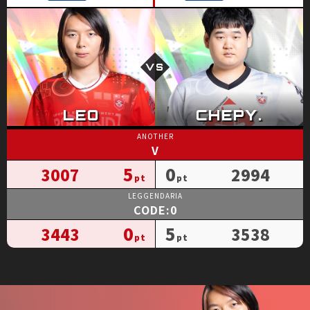
V
5
0
3007
2994
CODE:0
0
5
3443
3538