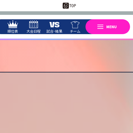
順位表
大会日程
試合･結果
チーム
anceRevolution
anceRevolution
11
26
月
日(水)
1
BOLL
MINI
第
試合
I
XD*POTE.
KAWACH
REIK
#.KAROB*
U
DPE
PICOLTEX