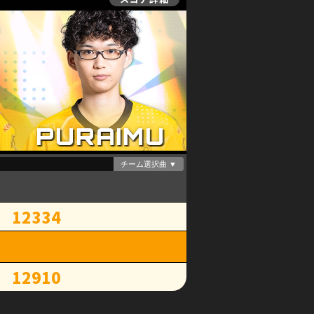
12334
12910