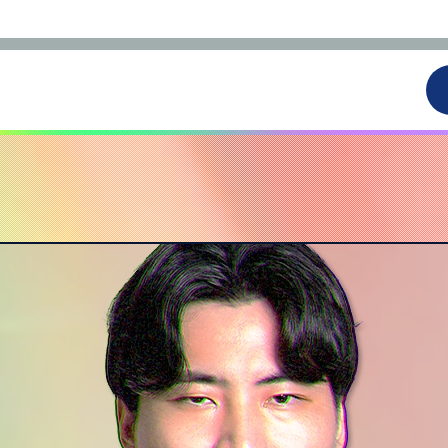
IIDX
IIDX
SOUND VOLTEX
SOUND VOLTEX
DanceD
DanceD
3
21
月
日(土)
.B
DAIKI.
JAKADS
KN5
STR
MURAKAM
PURAIMU
082
350B1
ARAKI
KAKUMAAA
WANIRO