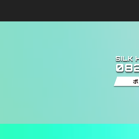
SILK 
08