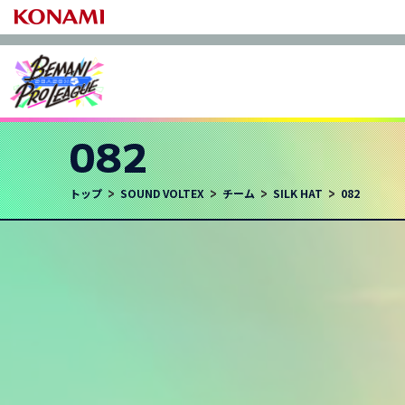
082
beatmania 
beatmania 
トップ
SOUND VOLTEX
チーム
SILK HAT
082
3
21
月
日(土)
2
YU11
#. ASUMA
第
試合
7C
SIRON.
PAPER
TORIDE
RYOTAUP4
F-REN T.