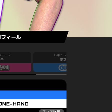
ロフィール
試合
第2試合
ONE-HAND