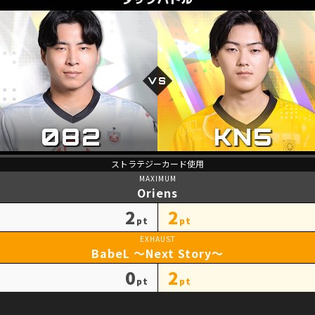
Oriens
2
2
BabeL ～Next Story～
0
2