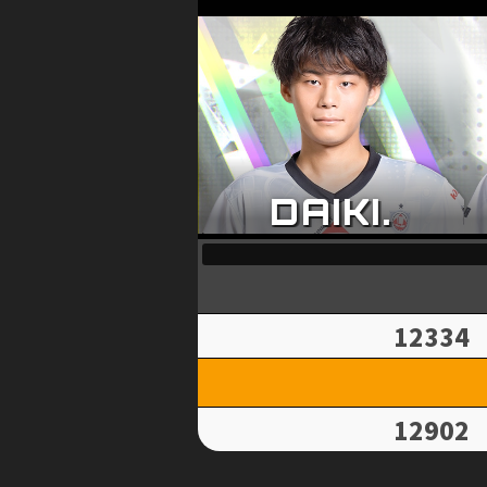
12334
12902