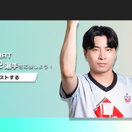
HAT
2
選手
を
応援しよう！