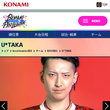
順位表
大会日程
試合･結果
チーム
U*TAKA
トップ
beatmania IIDX
チーム
ROUND1
U*TAKA
3
22
月
日(日)
UCCHIE
CORI-
CHARM
WELLOW
NIKE.
KUREI
HAKU0
46*
TAKA.S
NAGACH
TEMIKO
HINO38
CHEPY.
KKM*
U*TAKA
NEON
UTSUHO
TAKWAN