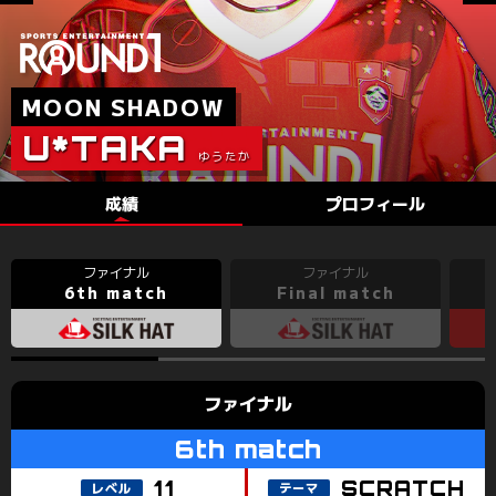
IGW.
PAYA
CYBERX
LOOT
INARI
LEO
DON*
DINASO
G*
NUCHIO
成績
プロフィール
6th match
Final match
SCRATCH