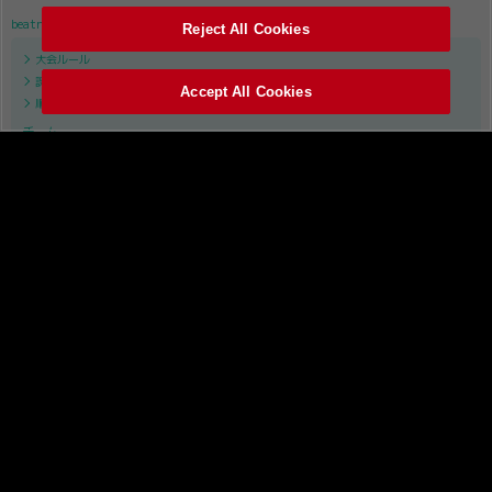
beatmania IIDX
Reject All Cookies
大会ルール
課題曲リスト
Accept All Cookies
順位表
チーム
APINA VRAMeS
GiGO
GAME PANIC
SILK HAT
TAITO STATION Tradz
ROUND1
レジャーランド
試合・結果
レギュラーステージ
セミファイナル
ファイナル
SOUND VOLTEX
大会ルール
課題曲リスト
順位表