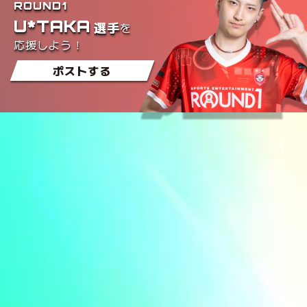
ROUND1
U*TAKA
を
選手
応援しよう！