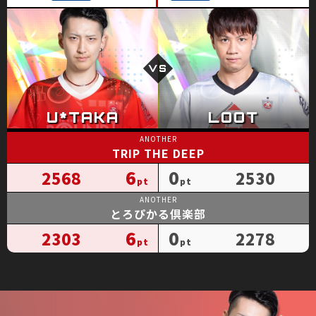
TRIP THE DEEP
6
0
2568
2530
とろぴかる倶楽部
6
0
2303
2278