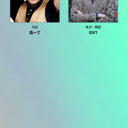
司会
実況・解説
森一丁
EXIT