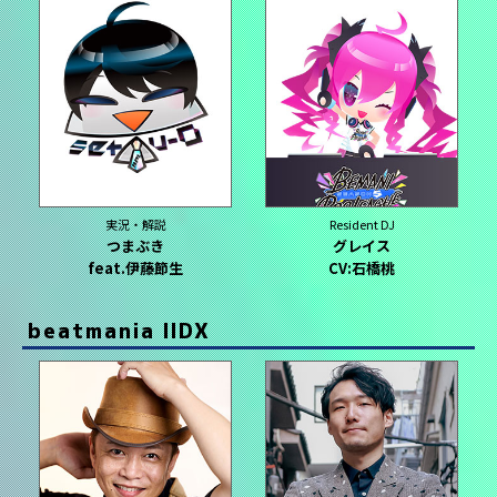
実況・解説
Resident DJ
つまぶき
グレイス
feat.伊藤節生
CV:石橋桃
beatmania IIDX