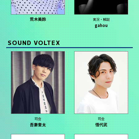
荒木美鈴
実況・解説
gahou
SOUND VOLTEX
司会
司会
吾妻奎太
悟代武