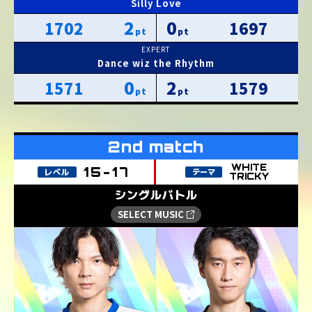
Silly Love
2
0
1702
1697
Dance wiz the Rhythm
0
2
1571
1579
WHITE
TRICKY