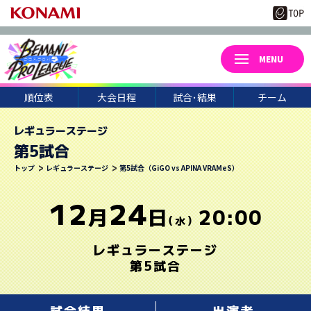
順位表
大会日程
試合･結果
チーム
レギュラーステージ
第5試合
3
22
トップ
レギュラーステージ
第5試合（GiGO vs APINA VRAMeS）
月
日(日)
UCCHIE
CORI-
CHARM
WELLOW
NIKE.
KUREI
12
24
月
日
20:00
HAKU0
46*
TAKA.S
（水）
NAGACH
TEMIKO
HINO38
レギュラーステージ
第5試合
CHEPY.
KKM*
U*TAKA
NEON
UTSUHO
TAKWAN
試合結果
出演者