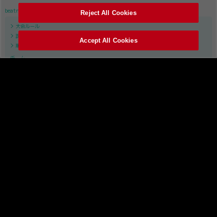
beatmania IIDX
Reject All Cookies
大会ルール
課題曲リスト
Accept All Cookies
順位表
チーム
APINA VRAMeS
GiGO
GAME PANIC
SILK HAT
TAITO STATION Tradz
ROUND1
レジャーランド
試合・結果
レギュラーステージ
セミファイナル
ファイナル
SOUND VOLTEX
大会ルール
課題曲リスト
順位表