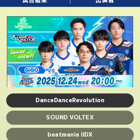
IGW.
PAYA
CYBERX
LOOT
INARI
LEO
DON*
DINASO
G*
NUCHIO
DanceDanceRevolution
SOUND VOLTEX
beatmania IIDX