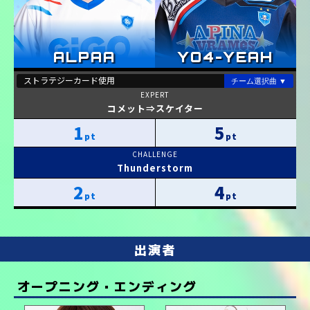
コメット⇒スケイター
1
5
Thunderstorm
2
4
出演者
オープニング・エンディング