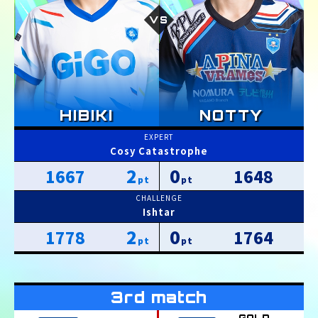
Cosy Catastrophe
2
0
1667
1648
Ishtar
2
0
1778
1764
GOLD