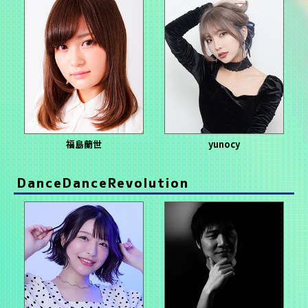
福島蘭世
yunocy
DanceDanceRevolution