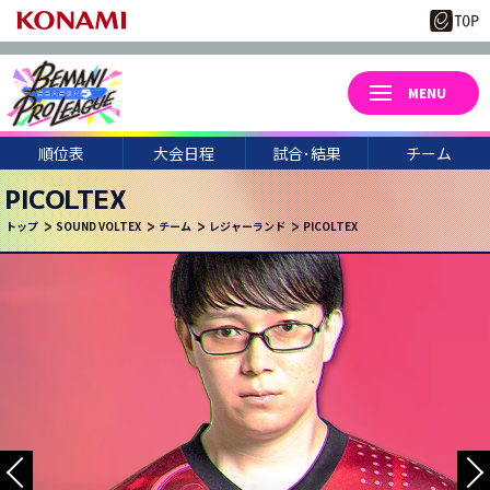
順位表
大会日程
試合･結果
チーム
PICOLTEX
トップ
SOUND VOLTEX
チーム
レジャーランド
PICOLTEX
3
21
月
日(土)
YU11
#. ASUMA
.B
7C
SIRON.
KN5
PAPER
TORIDE
PURAIMU
RYOTAUP4
F-REN T.
ARAKI
DAIKI.
JAKADS
BOLL
STR
MURAKAMI
XD*POTE.