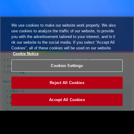
We use cookies to make our website work properly. We also
use cookies to analyze the traffic of our website, to provide
you with the advertisement tailored to your interest, and to li
nk our website to the social media. If you select “Accept All
Cookies”, all of these cookies will be used on our website.
Cookie Notice
トップ
ニュース一覧
Cookies Settings
大会について
大会スケジュール
ドラフト会議
beatmania IIDX
Reject All Cookies
大会ルール
課題曲リスト
Accept All Cookies
順位表
チーム
APINA VRAMeS
GiGO
GAME PANIC
SILK HAT
TAITO STATION Tradz
ROUND1