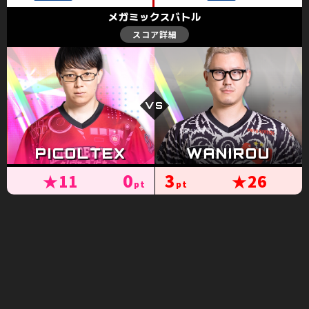
0
3
★
11
★
26