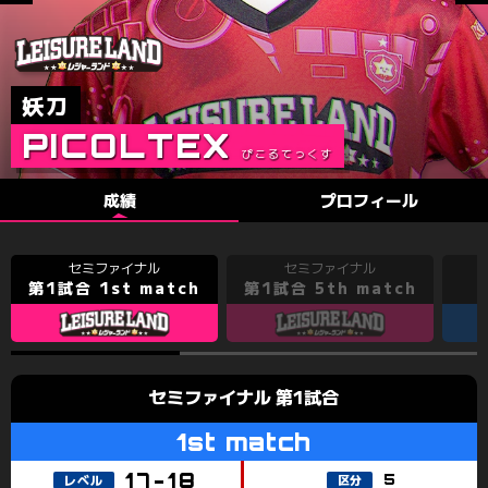
082
350B1
REIK
KAKUMAAA
WANIROU
DPE
MINI
KAWACH
#.KAROB*
PICOLTEX
成績
プロフィール
第1試合 1st match
第1試合 5th match
第1試合
5