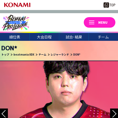
順位表
大会日程
試合･結果
チーム
DON*
トップ
beatmania IIDX
チーム
レジャーランド
DON*
3
22
月
日(日)
UCCHIE
CORI-
CHARM
WELLOW
NIKE.
KUREI
HAKU0
46*
TAKA.S
NAGACH
TEMIKO
HINO38
CHEPY.
KKM*
U*TAKA
NEON
UTSUHO
TAKWAN