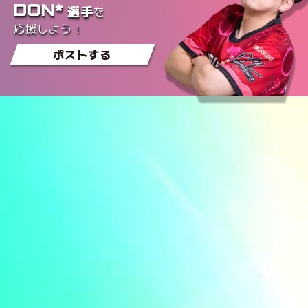
DON*
を
選手
応援しよう！