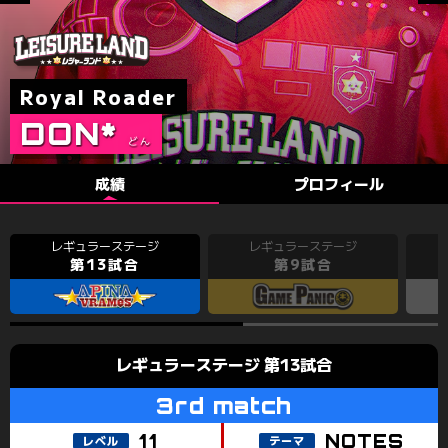
IGW.
PAYA
CYBERX
LOOT
INARI
LEO
DON*
DINASO
G*
NUCHIO
成績
プロフィール
第13試合
第9試合
第13試合
NOTES