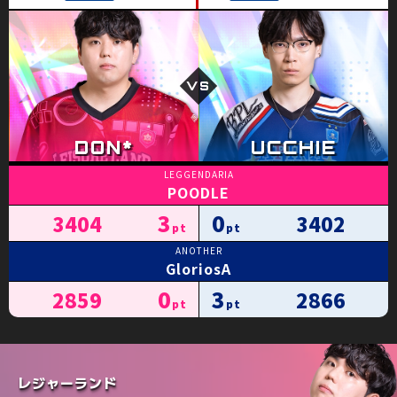
POODLE
3
0
3404
3402
GloriosA
0
3
2859
2866
レジャーランド