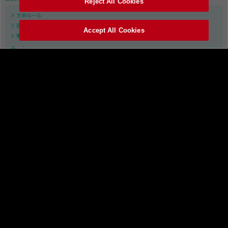
Reject All Cookies
大会ルール
課題曲リスト
Accept All Cookies
順位表
チーム
APINA VRAMeS
GiGO
GAME PANIC
SILK HAT
TAITO STATION Tradz
ROUND1
レジャーランド
試合・結果
レギュラーステージ
セミファイナル
ファイナル
SOUND VOLTEX
大会ルール
課題曲リスト
順位表
チーム