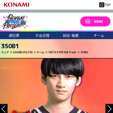
順位表
大会日程
試合･結果
チーム
350B1
トップ
SOUND VOLTEX
チーム
TAITO STATION Tradz
350B1
3
21
月
日(土)
YU11
#. ASUMA
.B
7C
SIRON.
KN5
PAPER
TORIDE
PURAIMU
RYOTAUP4
F-REN T.
ARAKI
DAIKI.
JAKADS
BOLL
STR
MURAKAMI
XD*POTE.