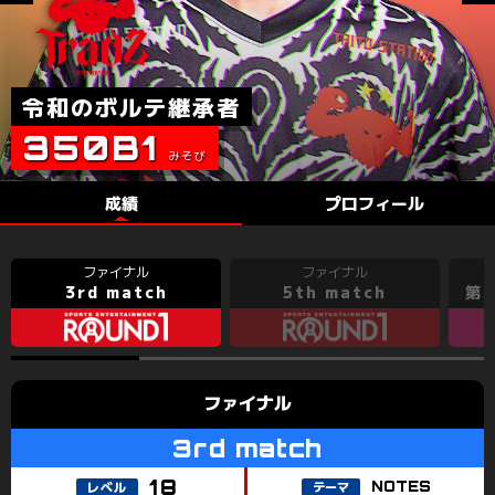
082
350B1
REIK
KAKUMAAA
WANIROU
DPE
MINI
KAWACH
#.KAROB*
PICOLTEX
成績
プロフィール
3rd match
5th match
第1
NOTES