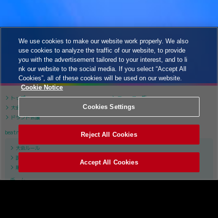
We use cookies to make our website work properly. We also
use cookies to analyze the traffic of our website, to provide
you with the advertisement tailored to your interest, and to li
nk our website to the social media. If you select “Accept All
Cookies”, all of these cookies will be used on our website.
Cookie Notice
トップ
ニュース一覧
Cookies Settings
大会について
大会スケジュール
ドラフト会議
beatmania IIDX
Reject All Cookies
大会ルール
課題曲リスト
Accept All Cookies
順位表
チーム
APINA VRAMeS
GiGO
GAME PANIC
SILK HAT
TAITO STATION Tradz
ROUND1