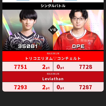
トリコエリヌム▽コンチェルト
2
0
7751
7728
Leviathan
2
0
7293
7287