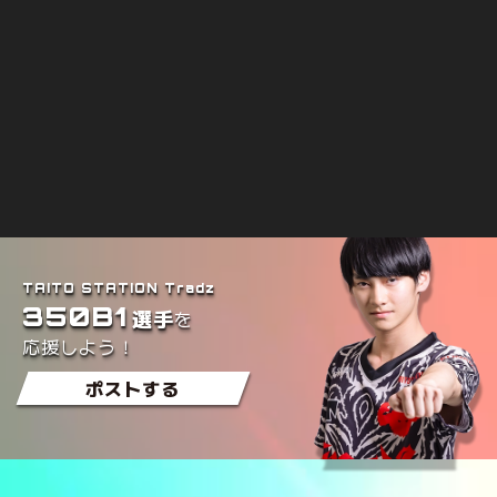
TAITO STATION Tradz
350B1
を
選手
応援しよう！