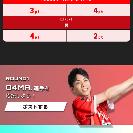
3
4
冥
4
2
ROUND1
O4MA.
を
選手
応援しよう！