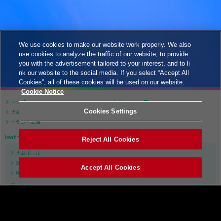
We use cookies to make our website work properly. We also
use cookies to analyze the traffic of our website, to provide
you with the advertisement tailored to your interest, and to li
nk our website to the social media. If you select “Accept All
Cookies”, all of these cookies will be used on our website.
Cookie Notice
トップ
ニュース一覧
Cookies Settings
大会について
大会スケジュール
ドラフト会議
beatmania IIDX
Reject All Cookies
大会ルール
課題曲リスト
Accept All Cookies
順位表
チーム
APINA VRAMeS
GiGO
GAME PANIC
SILK HAT
TAITO STATION Tradz
ROUND1