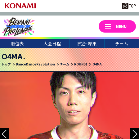
順位表
大会日程
試合･結果
チーム
O4MA.
トップ
DanceDanceRevolution
チーム
ROUND1
O4MA.
3
20
月
日(金･祝)
RINBO-
HIBIKI
HO4-KETI
NOTTY
UN-LIM
GIEZ-ACS
NISSY
TSUYOSHI
MAMURU3
YO4-YEAH
ALPAA
TANUKI-C
KANAME
FEFEMZ
O4MA.
TRICAL-Y
THOR
ZERO.