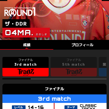
A.N.C.B.
YOSHIMIZ
$RYO$
GINXYASU
MOO-G.56
KEI-EDGE
NAYU
RIN-GO!!
CHI-.
GOMANA2
成績
プロフィール
3rd match
5th match
第2
CLASSIC
TRICKY