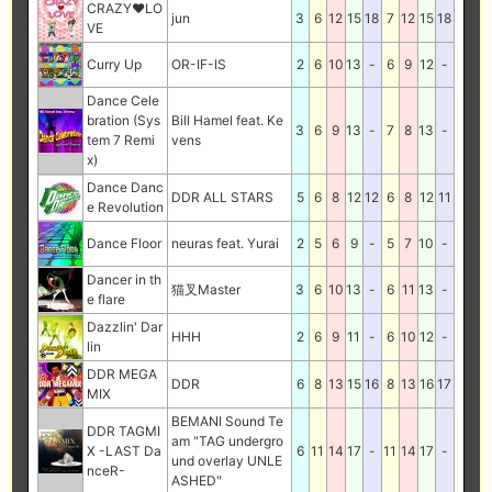
CRAZY♥LO
jun
3
6
12
15
18
7
12
15
18
VE
Curry Up
OR-IF-IS
2
6
10
13
-
6
9
12
-
Dance Cele
bration (Sys
Bill Hamel feat. Ke
3
6
9
13
-
7
8
13
-
tem 7 Remi
vens
x)
Dance Danc
DDR ALL STARS
5
6
8
12
12
6
8
12
11
e Revolution
Dance Floor
neuras feat. Yurai
2
5
6
9
-
5
7
10
-
Dancer in th
猫叉Master
3
6
10
13
-
6
11
13
-
e flare
Dazzlin' Dar
HHH
2
6
9
11
-
6
10
12
-
lin
DDR MEGA
DDR
6
8
13
15
16
8
13
16
17
MIX
BEMANI Sound Te
DDR TAGMI
am "TAG undergro
X -LAST Da
6
11
14
17
-
11
14
17
-
und overlay UNLE
nceR-
ASHED"