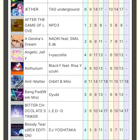
ÆTHER
TAG underground
6
9
14
17
-
10
14
17
-
AFTER THE
GAME OF L
NPD3
1
2
6
8
-
5
6
8
-
OVE
A Geisha's
NAOKI feat. SMiL
2
6
9
11
-
7
9
11
-
Dream
E.dk
Angelic Jell
t+pazolite
4
6
11
13
-
6
10
13
-
y
BlackY feat. Risa Y
Anthurium
4
6
10
13
-
6
10
13
-
uzuki
Anti-Matter
Orbit1 & Milo
6
11
14
17
18
11
15
17
18
Bang Pad(W
Oyubi
3
6
9
13
-
6
9
13
-
erk Mix)
BITTER CH
OCOLATE S
L.E.D.-G
3
6
10
14
17
6
10
14
17
TRIKER
Bloody Tear
s(IIDX EDITI
DJ YOSHITAKA
4
5
6
11
-
5
7
11
-
ON)