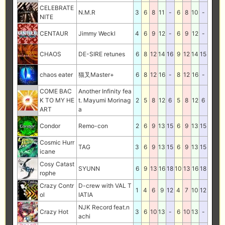
CELEBRATE
N.M.R
3
6
8
11
-
6
8
10
-
NITE
CENTAUR
Jimmy Weckl
4
6
9
12
-
6
9
12
-
CHAOS
DE-SIRE retunes
6
8
12
14
16
9
12
14
15
chaos eater
猫叉Master+
6
8
12
16
-
8
12
16
-
COME BAC
Another Infinity fea
K TO MY HE
t. Mayumi Morinag
2
5
8
12
6
5
8
12
6
ART
a
Condor
Remo-con
2
6
9
13
15
6
9
13
15
Cosmic Hurr
TAG
3
6
9
13
15
6
9
13
15
icane
Cosy Catast
SYUNN
6
9
13
16
18
10
13
16
18
rophe
Crazy Contr
D-crew with VAL T
1
4
6
9
12
4
7
10
12
ol
IATIA
NJK Record feat.n
Crazy Hot
3
6
10
13
-
6
10
13
-
achi