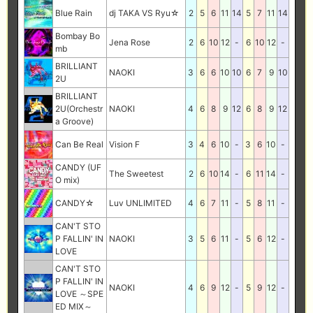
Blue Rain
dj TAKA VS Ryu☆
2
5
6
11
14
5
7
11
14
Bombay Bo
Jena Rose
2
6
10
12
-
6
10
12
-
mb
BRILLIANT
NAOKI
3
6
6
10
10
6
7
9
10
2U
BRILLIANT
2U(Orchestr
NAOKI
4
6
8
9
12
6
8
9
12
a Groove)
Can Be Real
Vision F
3
4
6
10
-
3
6
10
-
CANDY (UF
The Sweetest
2
6
10
14
-
6
11
14
-
O mix)
CANDY☆
Luv UNLIMITED
4
6
7
11
-
5
8
11
-
CAN'T STO
P FALLIN' IN
NAOKI
3
5
6
11
-
5
6
12
-
LOVE
CAN'T STO
P FALLIN' IN
NAOKI
4
6
9
12
-
5
9
12
-
LOVE ～SPE
ED MIX～