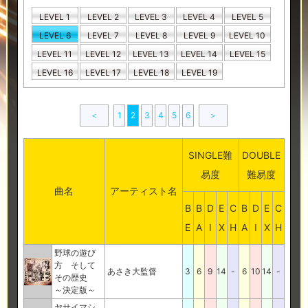
LEVEL 1
LEVEL 2
LEVEL 3
LEVEL 4
LEVEL 5
LEVEL 6
LEVEL 7
LEVEL 8
LEVEL 9
LEVEL 10
LEVEL 11
LEVEL 12
LEVEL 13
LEVEL 14
LEVEL 15
LEVEL 16
LEVEL 17
LEVEL 18
LEVEL 19
＜
1
2
3
4
5
6
＞
SINGLE難
DOUBLE
易度
難易度
曲名
アーティスト名
B
B
D
E
C
B
D
E
C
E
A
I
X
H
A
I
X
H
野球の遊び
方 そして
あさき大監督
3
6
9
14
-
6
10
14
-
その歴史
～決定版～
ヤサイマシ