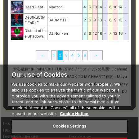
Dead Heat
Maozon
4
6
10
14
-
6
10
14
-
DeStRuCtIv
BADMYTH
2
6
9
13
-
6
9
13
-
E FoRcE
District of th
DJ Noriken
3
6
12
16
-
7
12
16
-
e Shadows
＜
1
2
3
4
5
6
＞
"炉心融解" (P)iroha/EXIT TUNES inc. / "ロストワンの号哭" Licensed
Our use of Cookies
by EXIT TUNES INC. / "COME BACK TO MY HEART" 作詞：Mayu
We use cookies to make our website work properly. We
mi Morinaga 作曲：Another Infinity Licensed by Quake Inc. / "Crazy
also use cookies to analyze the traffic of our website, t
Hot" 作詞：にじかわひかるwith Kingdom-Fire 作曲：ZUN 編曲：DJ
o provide you with the advertisement tailored to your in
Command Licensed by NJK Record ©上海アリス幻樂団 /
terest, and to link our website to the social media. If yo
u select “Accept All Cookies”, all of these cookies will b
e used on our website.
Cookie Notice
ヘルプ
利用規約
Cookies Settings
個人情報等保護方針
外部送信について
特定商取引法に基づく表示
サイトポリシー