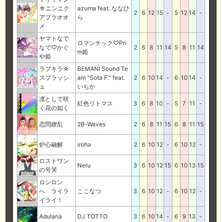
☆ニンニク
azuma feat. ななひ
2
6
12
15
-
5
12
14
-
アブラオオ
ら
メ
ヤマトなで
ロマンチック♡Pri
なで♡かぐ
2
6
8
11
14
5
8
11
14
m姫
や姫
ラブキラ☆
BEMANI Sound Te
スプラッシ
am "Sota F." feat.
2
6
10
14
-
6
10
14
-
ュ
いちか
凛として咲
紅色リトマス
3
6
8
10
-
5
7
11
-
く花の如く
恋閃繚乱
2B-Waves
2
6
8
11
15
6
8
11
15
炉心融解
iroha
2
6
10
12
-
6
10
12
-
ロストワン
Neru
3
6
10
12
15
6
10
13
15
の号哭
ロンロン
へ ライラ
ここなつ
3
6
10
12
-
6
10
12
-
イライ！
Adularia
DJ TOTTO
3
6
10
14
-
6
9
13
-