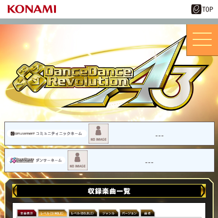
---
---