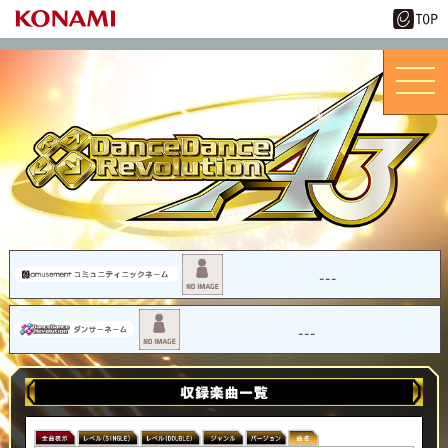
---
---