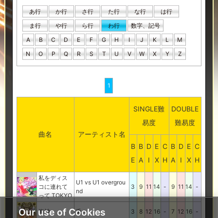
あ行
か行
さ行
た行
な行
は行
ま行
や行
ら行
わ行
数字、記号
A
B
C
D
E
F
G
H
I
J
K
L
M
N
O
P
Q
R
S
T
U
V
W
X
Y
Z
1
SINGLE難
DOUBLE
易度
難易度
曲名
アーティスト名
B
B
D
E
C
B
D
E
C
E
A
I
X
H
A
I
X
H
私をディス
U1 vs U1 overgrou
コに連れて
3
9
11
14
-
9
11
14
-
nd
って TOKYO
Our use of Cookies
海神
兎々
3
8
12
16
-
7
12
16
-