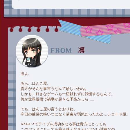
凛よ。
あら…はんこ屋。
貴方がそんな事言うなんて珍しいわね。
しかも、好きなゲームも一切触れずに我慢するなんて。
何か世界規模で禍事が起きる予兆かしら…。
でも、はんこ屋の言うとおりね。
今日の練習の時いつになく演奏が弱気だったわよ…レコード屋。
AZTeCAでライブを成功させる事は貴方にとっても
このバンドにとっても乗り越えなきゃいけない試練なの。