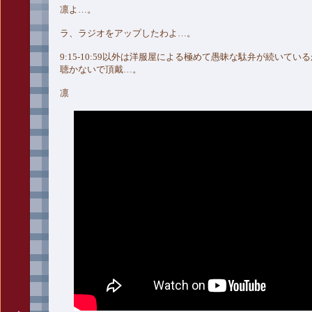
凛よ…。
ラ、ラジオをアップしたわよ…。
9:15-10:59以外は洋服屋による極めて愚昧な駄弁が続いてい
聴かないで頂戴…。
凛