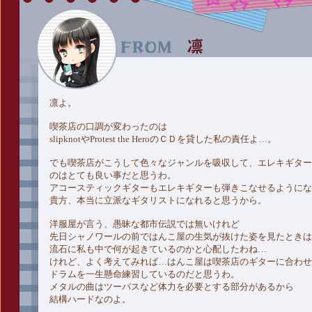
凛よ。
喫茶店の口調が変わったのは
slipknotやProtest the HeroのＣＤを貸した私の責任よ…。
でも喫茶店がこうして色々なジャンルを吸収して、エレキギター
のはとても良い事だと思うわ。
アコースティックギターもエレキギターも弾きこなせるようにな
貴方、本当に立派なギタリストになれると思うから。
洋服屋が言う、愚昧な都市伝説では無いけれど
先日シャノワールの前ではんこ屋の生気が抜けた姿を見たときは
流石に私も中で何が起きているのかと心配したわね…
けれど、よく考えてみれば…はんこ屋は喫茶店のギターに合わせ
ドラムを一生懸命練習しているのだと思うわ。
メタルの曲はツーバスなど体力を必要とする部分があるから
結構ハードなのよ。