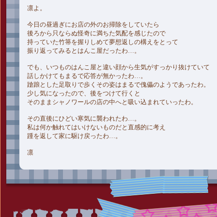
凛よ。
今日の昼過ぎにお店の外のお掃除をしていたら
後ろから只ならぬ怪奇に満ちた気配を感じたので
持っていた竹箒を握りしめて夢想返しの構えをとって
振り返ってみるとはんこ屋だったわ…。
でも、いつものはんこ屋と違い顔から生気がすっかり抜けていて
話しかけてもまるで応答が無かったわ…。
蹌踉とした足取りで歩くその姿はまるで傀儡のようであったわ。
少し気になったので、後をつけて行くと
そのままシャノワールの店の中へと吸い込まれていったわ。
その直後にひどい寒気に襲われたわ…。
私は何か触れてはいけないものだと直感的に考え
踵を返して家に駆け戻ったわ…。
凛