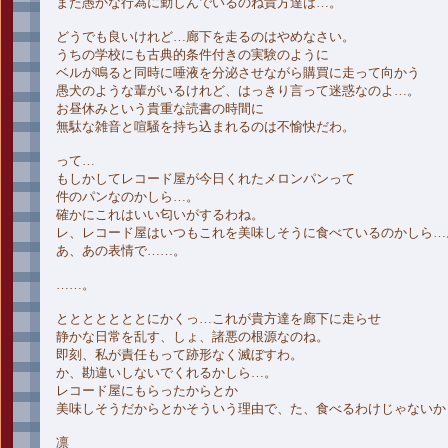
また愚かな行為に勤しんでいるのね貴方達は…。
どうでも良いけれど…廊下を走るのはやめなさい。
うちの学校にも古典的条件付きの実験のように
ベルが鳴ると同時に唾液を分泌させながら購買に走って向かう
愚犬のような輩がいるけれど、はっきり言って迷惑なのよ…。
お昼休みという貴重な読書の時間に
無駄な雑音と喧騒を持ち込まれるのは不愉快だわ。
って…
もしかしてレコード屋が今日くれたメロンパンって
件のパンなのかしら…。
確かにこれはいい匂いがするわね。
レ、レコード屋はいつもこれを美味しそうに食べているのかしら…
あ、あの表情で……。
……。
とととととととにかくっ…これが貴方達を廊下に走らせ
静かな日常を乱す、しょ、諸悪の根源なのね。
即刻、私が責任もって跡形なく滅ぼすわ。
か、勘違いしないでくれるかしら…。
レコード屋にもらったからとか
美味しそうだからとかそういう理由で、た、食べるわけじゃないか
凛