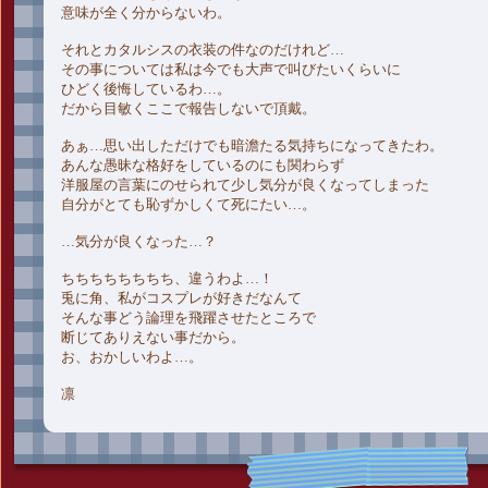
意味が全く分からないわ。
それとカタルシスの衣装の件なのだけれど…
その事については私は今でも大声で叫びたいくらいに
ひどく後悔しているわ…。
だから目敏くここで報告しないで頂戴。
あぁ…思い出しただけでも暗澹たる気持ちになってきたわ。
あんな愚昧な格好をしているのにも関わらず
洋服屋の言葉にのせられて少し気分が良くなってしまった
自分がとても恥ずかしくて死にたい…。
…気分が良くなった…？
ちちちちちちちち、違うわよ…！
兎に角、私がコスプレが好きだなんて
そんな事どう論理を飛躍させたところで
断じてありえない事だから。
お、おかしいわよ…。
凛