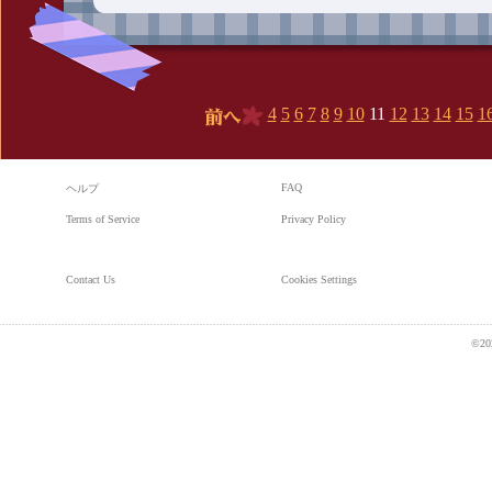
4
5
6
7
8
9
10
11
12
13
14
15
1
前へ
FAQ
ヘルプ
Terms of Service
Privacy Policy
Contact Us
Cookies Settings
©20