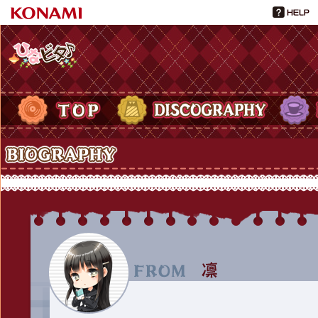
ひなビタ♪
TOP
DISCOGRAPHY
PROFIL
Biography