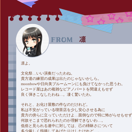
凛よ。
文化祭…いい演奏だったわね。
貴方達の練習の成果は出たのじゃないかしら。
moonbowや日向美ブルームーンにも負けてなかった思うわ。
レコード屋はあの複雑なピアノパートを間違えもせず
良く弾きこなしたわね…。凄く驚いたわ。
それと、お化け屋敷の件なのだけれど。
私は不安がっている喫茶店を少し安心させる為に
貴方の傍らに立っていただけよ…面倒なので特に怖がらせもせず
何故そこまで恐れられたのか理解できないわ…。
低俗と見られる連中に対しては、己の梼昧さについて
多少厳しく指摘してあげたりはしたけれど…。