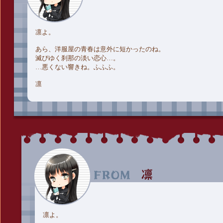
凛よ。
あら、洋服屋の青春は意外に短かったのね。
滅びゆく刹那の淡い恋心…。
…悪くない響きね。ふふふ。
凛
凛よ。