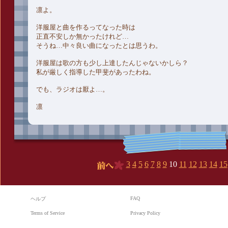
凛よ。
洋服屋と曲を作るってなった時は
正直不安しか無かったけれど…
そうね…中々良い曲になったとは思うわ。
洋服屋は歌の方も少し上達したんじゃないかしら？
私が厳しく指導した甲斐があったわね。
でも、ラジオは厭よ…。
凛
3
4
5
6
7
8
9
10
11
12
13
14
15
前へ
FAQ
ヘルプ
Terms of Service
Privacy Policy