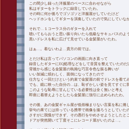
この間少し録った洋服屋のベースに合わせながら
私はギターをトラックに録音していたわ。
その時に何か後ろでゴソゴソと洋服屋がしていたけど
ヘッドホンをしてギターを演奏していたので気にしていな
それで…１コーラス分のギターを入れて
聴いてもらおうと思い振り向いたら低級なサキュバスのよ
黒いドレスを私に広げて見せている金髪屋がいたわ。
はぁ…。着ないわよ…貴方の前では。
とだけ私は言ってパソコンの画面に向き直って
録音したギターにEQ処理などをして音質を整えていたのだ
背後から感じる金髪屋の執拗な巧言令色な振る舞いが
いい加減に煩わしく、面倒になってきたので
仕方なく一回だけという約束で金髪屋の前でドレスを着て
でも、鏡に映った自分の…は、恥ずかしい姿を見てすぐに
このような恥辱に甘んじている必要性は全く無いと考え
即座に着替えようとしたら金髪屋に強引に止められたわ。
その後、あの金髪ギャル屋が低俗極まりない言葉を私に捲
挙句の果てには持っている携帯で画像を撮ろうとしていた
さすがに我慢ができず、その愚行をやめさせようとしたと
ドアが突然開いて丁度そこにレコード屋がいたのよ…。