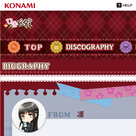
ひなビタ♪
TOP
DISCOGRAPHY
PROFIL
Biography