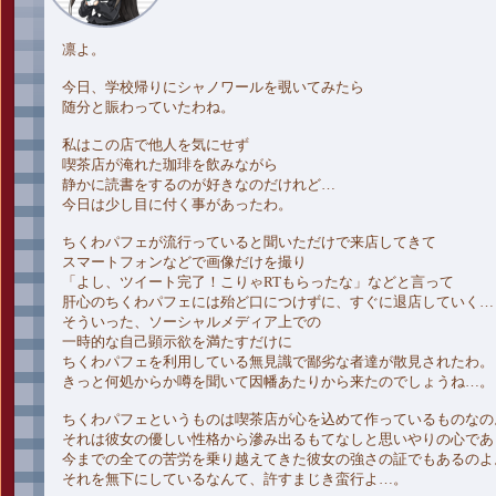
凛よ。
今日、学校帰りにシャノワールを覗いてみたら
随分と賑わっていたわね。
私はこの店で他人を気にせず
喫茶店が淹れた珈琲を飲みながら
静かに読書をするのが好きなのだけれど…
今日は少し目に付く事があったわ。
ちくわパフェが流行っていると聞いただけで来店してきて
スマートフォンなどで画像だけを撮り
「よし、ツイート完了！こりゃRTもらったな」などと言って
肝心のちくわパフェには殆ど口につけずに、すぐに退店していく…
そういった、ソーシャルメディア上での
一時的な自己顕示欲を満たすだけに
ちくわパフェを利用している無見識で鄙劣な者達が散見されたわ。
きっと何処からか噂を聞いて因幡あたりから来たのでしょうね…。
ちくわパフェというものは喫茶店が心を込めて作っているものなの
それは彼女の優しい性格から滲み出るもてなしと思いやりの心であ
今までの全ての苦労を乗り越えてきた彼女の強さの証でもあるのよ
それを無下にしているなんて、許すまじき蛮行よ…。