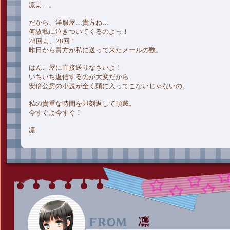
凛よ…。
だから、洋服屋…貴方ね…
何故私に泣きついてくるのよっ！
28回よ、28回！
昨日から貴方が私に送って来たメールの数。
はんこ屋に直接送りなさいよ！
いちいち返信するのが大変だから
安倍公房の小説が全く頭に入ってこないじゃないの。
私の貴重な時間を即刻返して頂戴。
今すぐよ今すぐ！
凛