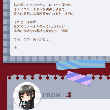
私は嫌いじゃないわよ…レコード屋の絵。
オディロン・ルドンを彷彿とさせて。
貴方の発想には毎回驚かされるわ…本当に。
それと、洋服屋。
貴方私にメールを色々くれたけれど
本当に余計なお世話を焼かないで頂戴…。
でも…その…ありがとう。
凛