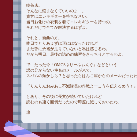
喫茶店。
そんなに悩まなくていいのよ…。
貴方はエレキギターを持ちなさい。
当日お化けの衣装を着てエレキギターを持つの。
それだけで全てが解決するはずよ。
それと、新曲の方。
昨日でとりあえずは形にはなったけれど
まだ皆に余裕が足りていないと私は感じるわ。
だから明日、最後の詰めの練習をきっちりとするわよ。
で…たった今『OMCSぶりーふぃんぐ』などという
訳の分からない件名のメールが来て、
スパムの類かしら？と思ったらはんこ屋からのメールだった
『りんりんおみあし不滅隊長の作戦よーこうを伝えるめう！
とあり、その後に長文が続いていたけれど
読むのも凄く面倒だったので即座に滅しておいたわ。
凛