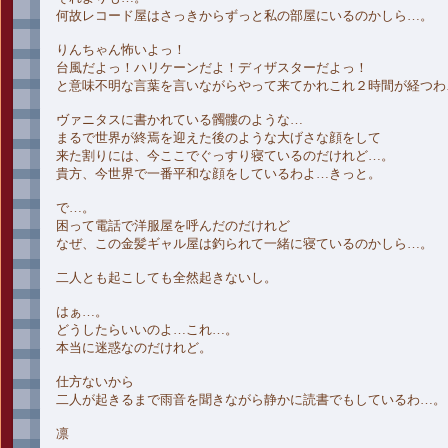
何故レコード屋はさっきからずっと私の部屋にいるのかしら…。
りんちゃん怖いよっ！
台風だよっ！ハリケーンだよ！ディザスターだよっ！
と意味不明な言葉を言いながらやって来てかれこれ２時間が経つわ
ヴァニタスに書かれている髑髏のような…
まるで世界が終焉を迎えた後のような大げさな顔をして
来た割りには、今ここでぐっすり寝ているのだけれど…。
貴方、今世界で一番平和な顔をしているわよ…きっと。
で…。
困って電話で洋服屋を呼んだのだけれど
なぜ、この金髪ギャル屋は釣られて一緒に寝ているのかしら…。
二人とも起こしても全然起きないし。
はぁ…。
どうしたらいいのよ…これ…。
本当に迷惑なのだけれど。
仕方ないから
二人が起きるまで雨音を聞きながら静かに読書でもしているわ…。
凛