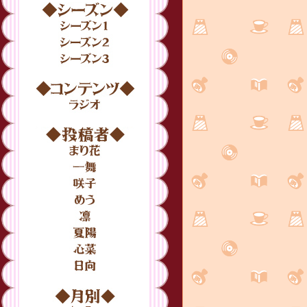
シーズン
シーズン1
シーズン2
シーズン3
コンテンツ
ラジオ
投稿者
まり花
一舞
咲子
めう
凛
夏陽
心菜
日向