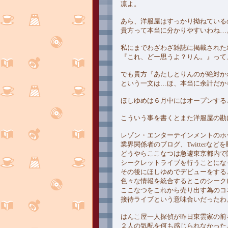
凛よ。
あら、洋服屋はすっかり拗ねている
貴方って本当に分かりやすいわね…
私にまでわざわざ雑誌に掲載された
『これ、どー思うよ？りん。』って
でも貴方『あたしとりんのが絶対か
という一文は…ほ、本当に余計だか
ほしゆめは６月中にはオープンする
こういう事を書くとまた洋服屋の勘
レゾン・エンターテインメントのホ
業界関係者のブログ、Twitterなど
どうやらここなつは急遽東京都内で
シークレットライブを行うことにな
その後にほしゆめでデビューをする
色々な情報を統合するとこのシーク
ここなつをこれから売り出す為のコ
接待ライブという意味合いだったわ
はんこ屋一人探偵が昨日東雲家の前
２人の気配を何も感じられなかった