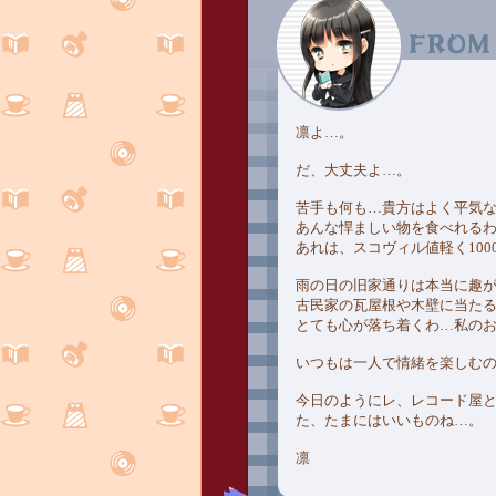
凛よ…。
だ、大丈夫よ…。
苦手も何も…貴方はよく平気
あんな悍ましい物を食べれる
あれは、スコヴィル値軽く100
雨の日の旧家通りは本当に趣
古民家の瓦屋根や木壁に当た
とても心が落ち着くわ…私の
いつもは一人で情緒を楽しむ
今日のようにレ、レコード屋
た、たまにはいいものね…。
凛