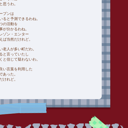
と思うわ。
ープンは
いると予測できるわね。
つの活動を
事が分かるわね。
レゾン・エンター
えば当然だけれど。
い老人が多い町だわ。
ると言っていたし
くと信じて疑わないわ。
良い言葉を利用した
であった。
だけれど。