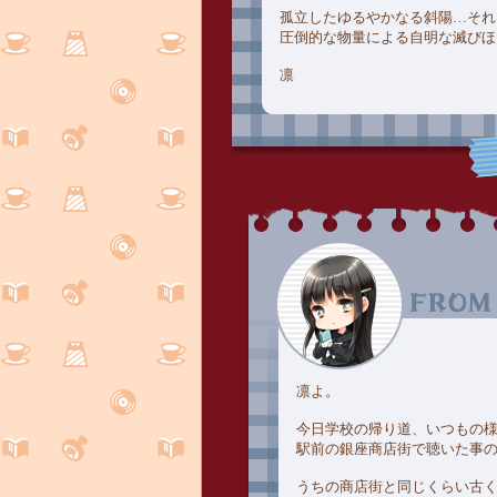
孤立したゆるやかなる斜陽…それ
圧倒的な物量による自明な滅びほ
凛
凛よ。
今日学校の帰り道、いつもの
駅前の銀座商店街で聴いた事
うちの商店街と同じくらい古