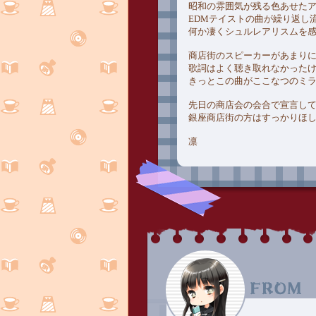
昭和の雰囲気が残る色あせた
EDMテイストの曲が繰り返し
何か凄くシュルレアリスムを
商店街のスピーカーがあまり
歌詞はよく聴き取れなかった
きっとこの曲がここなつのミ
先日の商店会の会合で宣言し
銀座商店街の方はすっかりほ
凛