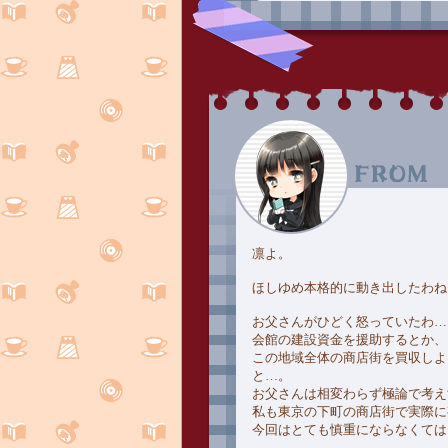
凛よ。
ほしゆめ本格的に動き出したわね
お父さんがひどく怒っていたわ…
会館の建設資金を援助するとか、
この地域全体の商店街を買収しよ
と…。
お父さんは相変わらず極論で考え
私も東京の下町の商店街で実際に
今回はとても慎重にならなくては