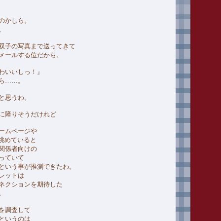
のかしら。
。
双子の写真まで送ってきて
メールする位だから。
わいいしっ！』
ら……。
と思うわ。
に障りそうだけれど
ームページや
を眺めていると
関係者向けの
っていて
という事が推測できたわ。
レットは
ネクションを期待した
。
を調査して
というのは