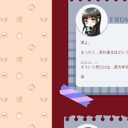
凛よ。
まったく…呆れ返るほどレ
ふふふ…。
そういう所だけは…貴方本
凛