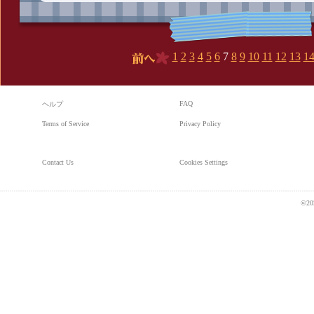
1
2
3
4
5
6
7
8
9
10
11
12
13
1
前へ
FAQ
ヘルプ
Terms of Service
Privacy Policy
Contact Us
Cookies Settings
©20