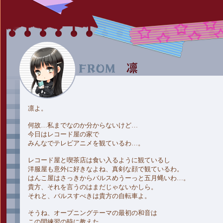
凛よ。
何故…私までなのか分からないけど…
今日はレコード屋の家で
みんなでテレビアニメを観ているわ…。
レコード屋と喫茶店は食い入るように観ているし
洋服屋も意外に好きなよね、真剣な顔で観ているわ。
はんこ屋はさっきからバルスめうーっと五月蝿いわ…。
貴方、それを言うのはまだじゃないかしら。
それと、バルスすべきは貴方の自転車よ。
そうね、オープニングテーマの最初の和音は
この間練習の時に教えた