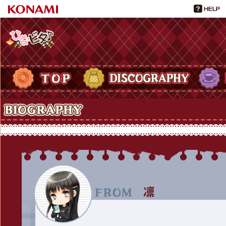
ひなビタ♪
TOP
DISCOGRAPHY
PROFIL
Biography