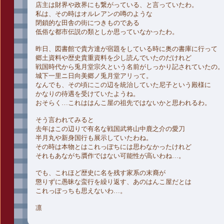
店主は財界や政界にも繋がっている、と言っていたわ。
私は、その時はオルレアンの噂のような
閉鎖的な田舎の街につきものである
低俗な都市伝説の類としか思っていなかったわ。
昨日、図書館で貴方達が宿題をしている時に奥の書庫に行って
郷土資料や歴史貴重資料を少し読んでいたのだけれど
戦国時代から兎月堂宗久という名前がしっかり記されていたの。
城下一里ニ日向美郷ノ兎月堂アリって。
なんでも、その頃にこの辺を統治していた尼子という殿様に
かなりの待遇を受けていたようね。
おそらく…これははんこ屋の祖先ではないかと思われるわ。
そう言われてみると
去年はこの辺りで有名な戦国武将山中鹿之介の愛刀
半月丸や新身国行も展示していたわね。
その時は本物とはこれっぽちには思わなかったけれど
それもあながち贋作ではない可能性が高いわね…。
でも、これほど歴史に名を残す家系の末裔が
懲りずに愚昧な蛮行を繰り返す、あのはんこ屋だとは
これっぽっちも思えないわ…。
凛