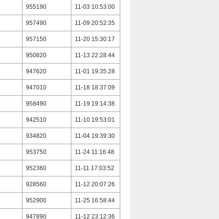
955190
11-03 10:53:00
957490
11-09 20:52:35
957150
11-20 15:30:17
950820
11-13 22:28:44
947620
11-01 19:35:28
947010
11-18 18:37:09
958490
11-19 19:14:38
942510
11-10 19:53:01
934820
11-04 19:39:30
953750
11-24 11:16:48
952360
11-11 17:03:52
928560
11-12 20:07:26
952900
11-25 16:58:44
947890
11-12 23:12:36