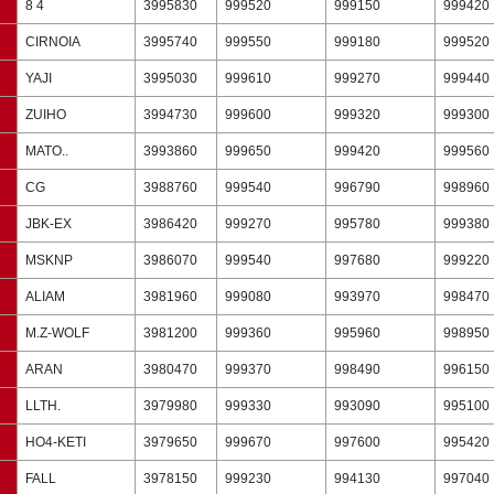
8 4
3995830
999520
999150
999420
CIRNOIA
3995740
999550
999180
999520
YAJI
3995030
999610
999270
999440
ZUIHO
3994730
999600
999320
999300
MATO..
3993860
999650
999420
999560
CG
3988760
999540
996790
998960
JBK-EX
3986420
999270
995780
999380
MSKNP
3986070
999540
997680
999220
ALIAM
3981960
999080
993970
998470
M.Z-WOLF
3981200
999360
995960
998950
ARAN
3980470
999370
998490
996150
LLTH.
3979980
999330
993090
995100
HO4-KETI
3979650
999670
997600
995420
FALL
3978150
999230
994130
997040