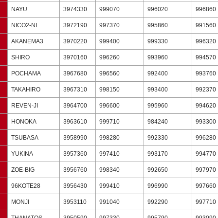
NAYU
3974330
999070
996020
996860
NICO2-NI
3972190
997370
995860
991560
AKANEMA3
3970220
999400
999330
996320
SHIRO
3970160
996260
993960
994570
POCHAMA
3967680
996560
992400
993760
TAKAHIRO
3967310
998150
993400
992370
REVEN-JI
3964700
996600
995960
994620
HONOKA
3963610
999710
984240
993300
TSUBASA
3958990
998280
992330
996280
YUKINA
3957360
997410
993170
994770
ZOE-BIG
3956760
998340
992650
997970
96KOTE28
3956430
999410
996990
997660
MONJI
3953110
991040
992290
997710