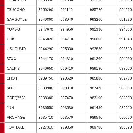
THANATOS
3950590
997330
995790
993090
TSUCCHO
3950290
991140
985720
994560
GARGOYLE
3949800
998940
993260
991230
YUK1-S
3947670
994950
991330
994330
GHK
3945820
994710
990000
991540
USUGUMO
3944290
995330
993830
993610
373.3
3944170
994310
991260
994990
CALPIS
3940650
999410
989180
988050
SHO.T
3939750
990620
985880
989780
KOTT
3938980
993810
987470
986300
ODEQ7538
3938380
997470
983190
988930
JUN
3936550
993530
991430
986610
ARCMAGE
3935710
993570
989590
990550
TOMITAKE
3927310
989850
989780
986690