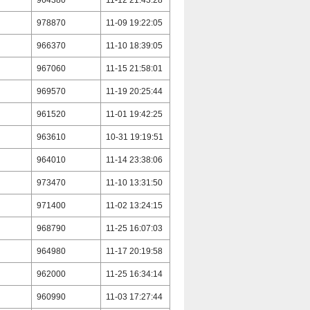
964380
11-12 21:43:28
978870
11-09 19:22:05
966370
11-10 18:39:05
967060
11-15 21:58:01
969570
11-19 20:25:44
961520
11-01 19:42:25
963610
10-31 19:19:51
964010
11-14 23:38:06
973470
11-10 13:31:50
971400
11-02 13:24:15
968790
11-25 16:07:03
964980
11-17 20:19:58
962000
11-25 16:34:14
960990
11-03 17:27:44