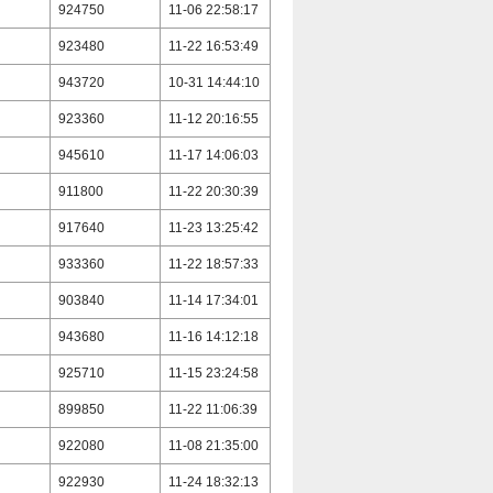
924750
11-06 22:58:17
923480
11-22 16:53:49
943720
10-31 14:44:10
923360
11-12 20:16:55
945610
11-17 14:06:03
911800
11-22 20:30:39
917640
11-23 13:25:42
933360
11-22 18:57:33
903840
11-14 17:34:01
943680
11-16 14:12:18
925710
11-15 23:24:58
899850
11-22 11:06:39
922080
11-08 21:35:00
922930
11-24 18:32:13