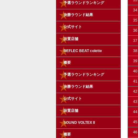
33
予選ラウンドランキング
34
決勝ラウンド結果
35
公式サイト
36
設置店舗
37
REFLEC BEAT colette
38
39
概要
40
予選ラウンドランキング
41
決勝ラウンド結果
42
公式サイト
43
設置店舗
44
45
SOUND VOLTEX II
46
概要