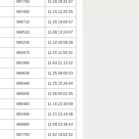
997740
11-18 16:31:07
997490
11-15 22:25:35
996710
11-20 19:05:57
996510
11-09 13:24:07
995230
11-10 20:58:39
993470
11-25 11:59:10
991990
11-03 21:13:22
989630
11-25 09:00:53
990440
11-25 15:26:54
986930
11-06 00:01:05
986460
11-16 22:38:59
992460
11-21 23:19:38
986960
11-09 23:38:43
987750
11-02 19:02:52