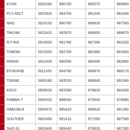
KYON
3926260
990700
990570
989800
FC2-ADLT
3925930
994700
991340
982400
NNG
3924100
990760
988630
987560
TAKUMI
3923410
992870
989850
989870
R.F-INS
3919050
991780
987390
992260
TOMOKI
3915050
992700
983480
991860
PARAN
3912430
990590
980490
982860
$YUKARI$
3911430
994780
984970
989170
TOKINE
3909180
993530
988840
991990
KOUS
3908030
993390
978830
982060
FAMIMA-T
3905420
998540
975640
978880
HIMA2BU4
3904970
995420
989610
991380
SOUTHER
3903490
991410
971590
987590
SHO-16
3903440
989440
978830
987280