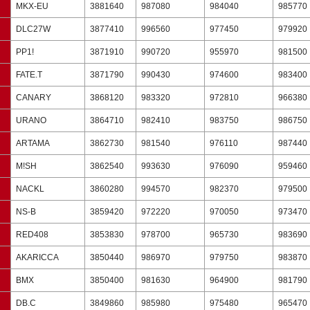
MKX-EU
3881640
987080
984040
985770
DLC27W
3877410
996560
977450
979920
PP1!
3871910
990720
955970
981500
FATE.T
3871790
990430
974600
983400
CANARY
3868120
983320
972810
966380
URANO
3864710
982410
983750
986750
ARTAMA
3862730
981540
976110
987440
M!SH
3862540
993630
976090
959460
NACKL
3860280
994570
982370
979500
NS-B
3859420
972220
970050
973470
RED408
3853830
978700
965730
983690
AKARICCA
3850440
986970
979750
983870
BMX
3850400
981630
964900
981790
DB.C
3849860
985980
975480
965470