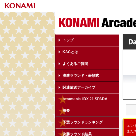
トップ
KACとは
よくあるご質問
決勝ラウンド・表彰式
関連放送アーカイブ
beatmania IIDX 21 SPADA
概要
予選ラウンドランキング
エン
またエ
決勝ラウンド結果