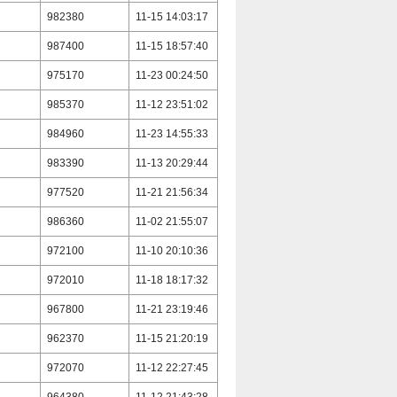
982380
11-15 14:03:17
987400
11-15 18:57:40
975170
11-23 00:24:50
985370
11-12 23:51:02
984960
11-23 14:55:33
983390
11-13 20:29:44
977520
11-21 21:56:34
986360
11-02 21:55:07
972100
11-10 20:10:36
972010
11-18 18:17:32
967800
11-21 23:19:46
962370
11-15 21:20:19
972070
11-12 22:27:45