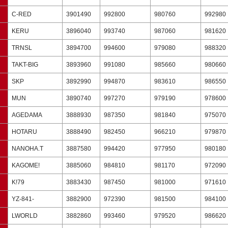
C-RED
3901490
992800
980760
992980
KERU
3896040
993740
987060
981620
TRNSL
3894700
994600
979080
988320
TAKT-BIG
3893960
991080
985660
980660
SKP
3892990
994870
983610
986550
MUN
3890740
997270
979190
978600
AGEDAMA
3888930
987350
981840
975070
HOTARU
3888490
982450
966210
979870
NANOHA.T
3887580
994420
977950
980180
KAGOME!
3885060
984810
981170
972090
K!79
3883430
987450
981000
971610
YZ-841-
3882900
972390
981500
984100
LWORLD
3882860
993460
979520
986620