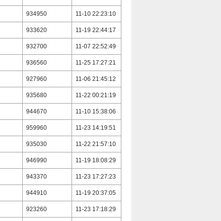
934950
11-10 22:23:10
933620
11-19 22:44:17
932700
11-07 22:52:49
936560
11-25 17:27:21
927960
11-06 21:45:12
935680
11-22 00:21:19
944670
11-10 15:38:06
959960
11-23 14:19:51
935030
11-22 21:57:10
946990
11-19 18:08:29
943370
11-23 17:27:23
944910
11-19 20:37:05
923260
11-23 17:18:29