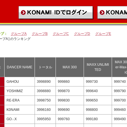
ープ：
グループA
グループB
グループC
グループD
グループE
ループA ] のランキング
MAX 30
MAXX UNLIMI
位
DANCER NAME
トータル
MAX 300
er-Max
TED
x
GAHOU
3998890
999860
999730
999740
YOSHIMIZ
3998880
999870
999640
999790
RE-ERA
3998750
999830
999650
999700
K0NAMI
3996160
999690
998800
999460
GO.-.X
3995950
999760
999180
999490