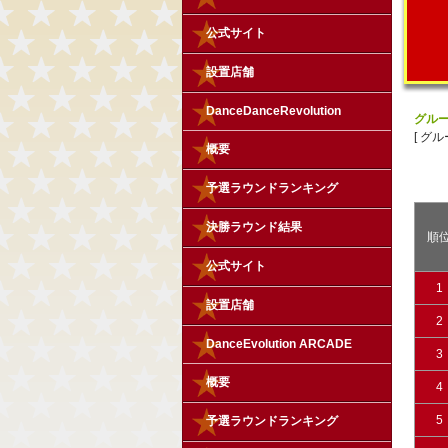
公式サイト
設置店舗
DanceDanceRevolution
グル
[ グ
概要
予選ラウンドランキング
決勝ラウンド結果
順
公式サイト
1
設置店舗
2
DanceEvolution ARCADE
3
概要
4
5
予選ラウンドランキング