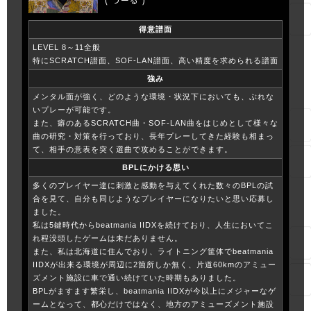
得意譜面
LEVEL 8～11全般
特にSCRATCH譜面、SOF-LAN譜面、高い精度を求められる譜面
強み
メンタル面が強く、どのような環境・状況下においても、ぶれな
いプレーが可能です。
また、癖のあるSCRATCH曲・SOF-LAN曲をはじめとして様々な
曲の研究・対策を行っており、長年プレーしてきた経験も相まっ
て、相手の意表を突く選曲で攻めることができます。
BPLにかける思い
多くのプレイヤー達に刺激と感動を与えてくれた数々のBPLの試
合を見て、自分も同じようなプレイヤーになりたいと思い応募し
ました。
私は5鍵時代からbeatmania IIDXを続けており、人生においてこ
れ程没頭したゲームは未だありません。
また、私は北海道に住んでおり、ライトニング筐体でbeatmania
IIDXが出来る環境が周辺に2箇所しか無く、片道60kmのアミュー
ズメント施設に車で通い続けていた時期もありました。
BPLがますます繁栄し、beatmania IIDXが今以上にメジャーなゲ
ームとなって、都心だけではなく、地方のアミューズメント施設