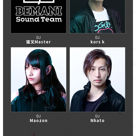
DJ
DJ
猫叉Master
kors k
DJ
DJ
Maozon
Nhato