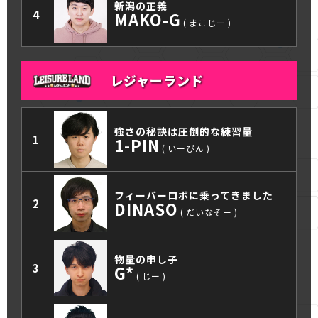
新潟の正義
4
MAKO-G
まこじー
レジャーランド
強さの秘訣は圧倒的な練習量
1
1-PIN
いーぴん
フィーバーロボに乗ってきました
2
DINASO
だいなそー
物量の申し子
3
G*
じー