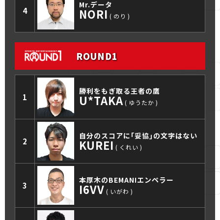
Mr.データ
4
NORI
のり
ROUND1
勝利をもぎ取る王者の鷹
1
U*TAKA
ゆうたか
自分のスコアに｢妥協｣の文字はない
2
KUREI
くれい
本厚木のBEMANIエンペラー
3
I6VV
いがわ