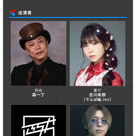
出演者
司会
進行
森一丁
古川未鈴
（でんぱ組.inc）