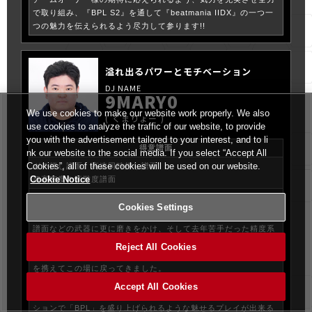
で取り組み、『BPL S2』を通して『beatmania IIDX』の一つ一
つの魅力を伝えられるよう尽力して参ります!!
溢れ出るパワーとモチベーション
9MARY0
We use cookies to make our website work properly. We also
くまりょー
use cookies to analyze the traffic of our website, to provide
you with the advertisement tailored to your interest, and to li
得意譜面
nk our website to the social media. If you select “Accept All
Cookies”, all of these cookies will be used on our website.
ガチ押し譜面、高速同時押し譜面
Cookie Notice
超高密度の高難度譜面
強み
Cookies Settings
去年のドラフト会議からはや一年、得意分野の筋肉系やガチ押し
譜面などの武器に更に磨きをかけ、そして去年苦手だった精度系
譜面やテクニカル系譜面は基礎からやり直し、練習方法を変えて
Reject All Cookies
根本的な部分からプレイスタイルを一新し、また1つの「武器」
を携えてこの場に戻ってきました。
そしてこの2つの武器の相乗効果で生まれた「パワーで精度を取
Accept All Cookies
る」「精度をパワーで活かす」プレイスタイルと無限のモチベー
ションで「BPL」を盛り上げられるような魅せるプレイが出来る