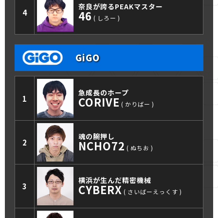
奈良が誇るPEAKマスター
4
46
しろー
GiGO
急成長のホープ
1
CORIVE
かりばー
魂の腕押し
2
NCHO72
ぬちお
横浜が生んだ精密機械
3
CYBERX
さいばーえっくす