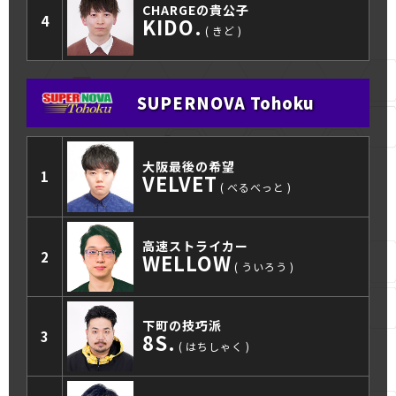
CHARGEの貴公子
4
KIDO.
きど
SUPERNOVA Tohoku
大阪最後の希望
1
VELVET
べるべっと
高速ストライカー
2
WELLOW
ういろう
下町の技巧派
3
8S.
はちしゃく