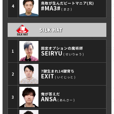
鳥取が生んだビートマニア(兄)
4
#MA3#
まさ
SILK HAT
固定オプションの魔術師
1
SEIRYU
せいりゅう
7鍵生まれ14鍵育ち
2
EXIT
いぐじっと
俺が答えだ
3
ANSA
あんさー