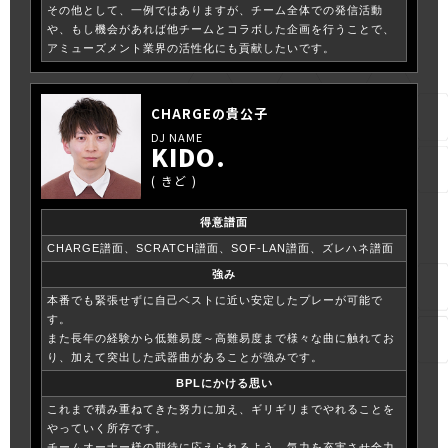
その他として、一例ではありますが、チーム全体での発信活動
や、もし機会があれば他チームとコラボした企画を行うことで、
アミューズメント業界の活性化にも貢献したいです。
CHARGEの貴公子
KIDO.
きど
得意譜面
CHARGE譜面、SCRATCH譜面、SOF-LAN譜面、ズレハネ譜面
強み
本番でも緊張せずに自己ベストに近い安定したプレーが可能で
す。
また長年の経験から低難易度～高難易度まで様々な曲に触れてお
り、加えて突出した武器曲があることが強みです。
BPLにかける思い
これまで積み重ねてきた努力に加え、ギリギリまでやれることを
やっていく所存です。
チームオーナー様の期待に応えられるよう、気力を充実させ全力