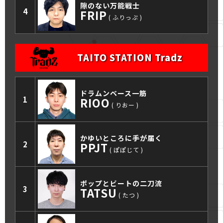
隙のない万能戦士
4
FRIP
ふりっぷ
TAITO STATION Tradz
ドラムンベース一筋
1
RIOO
りおー
かゆいところに手が届く
2
PPJT
ぽぽじて
ポップとビートの二刀流
3
TATSU
たつ