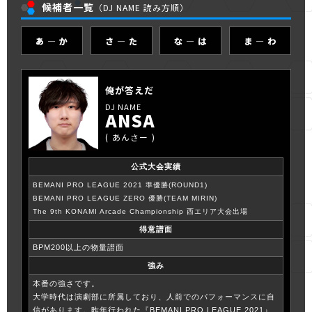
候補者一覧
（DJ NAME 読み方順）
あ ― か
さ ― た
な ― は
ま ― わ
俺が答えだ
ANSA
あんさー
公式大会実績
BEMANI PRO LEAGUE 2021 準優勝(ROUND1)
BEMANI PRO LEAGUE ZERO 優勝(TEAM MIRIN)
The 9th KONAMI Arcade Championship 西エリア大会出場
得意譜面
BPM200以上の物量譜面
強み
本番の強さです。
大学時代は演劇部に所属しており、人前でのパフォーマンスに自
信があります。昨年行われた『BEMANI PRO LEAGUE 2021』