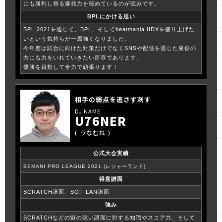
にも勝利し得る爆発力を秘めているのが強みです。
BPLにかける思い
BPL 2021を通じて、BPL、そしてbeatmania IIDXを盛り上げた
いという気持ちが一層強くなりました。
今年度は試合に向けた対策だけでなくSNSや配信を通じた発信の
方にも力をいれていきたい所存であります。
優勝を目指して全力で頑張ります！
相手の弱点を逃さず刺す
U76NER
うなむね
公式大会実績
BEMANI PRO LEAGUE 2021 (レジャーランド)
得意譜面
SCRATCH譜面、SOF-LAN譜面
強み
SCRATCHなどの癖の強い譜面に対する知識やスコア力、そして