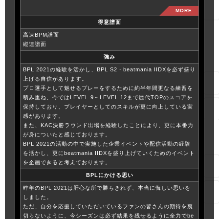
得意譜面
高速BPM譜面
縦連譜面
強み
BPL 2021の経験を活かし、BPL S2・beatmania IIDXを必ず盛り
上げる自信があります。
プロ選手として魅せるプレーをするために約半年間更なる練習を
積み重ね、今ではLEVEL 9～LEVEL 12まで歴代TOPのスコアを
保持しており、プレイヤーとしてのスキルが更に向上している実
感があります。
また、KAC決勝ラウンド出場を経験したことにより、更に本番力
が身についたと感じております。
BPL 2021の活動の中で実施した企業イベントや配信活動の経験
を活かし、更にbeatmania IIDXを盛り上げていくためのイベント
を企画できると考えております。
BPLにかける思い
昨年のBPL 2021は肝心な所で勝ちきれず、本当に悔しい思いを
しました。
ただ、自分を応援していただいているファンの皆さんの期待を裏
切らないように、今シーズンは必ず結果を残せるように全力でbe