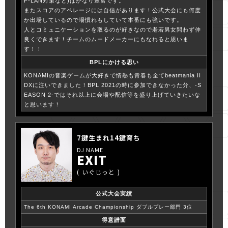
F-LAN対策など)はかなり豊富です。
またスコアのアベレージには自信があります！公式大会にも何度
か出場しているので場慣れもしていて本番にも強いです。
人とコミュニケーションを取るのが好きなので老若男女問わず仲
良くできます！チームのムードメーカーにもなれると思いま
す！！
BPLにかける思い
KONAMIの音楽ゲームが大好きで情熱も青春も全てbeatmania II
DXに注いできました！BPL 2021の時に参加できなかった分、-S
EASON 2-ではそれ以上に会場や配信等を盛り上げていきたいな
と思います！
7鍵生まれ14鍵育ち
EXIT
いぐじっと
公式大会実績
The 6th KONAMI Arcade Championship ダブルプレー部門 3位
得意譜面