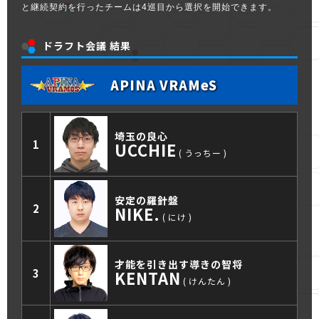
と継続契約を行ったチームは4巡目から選択を開始できます。
ドラフト会議 結果
APINA VRAMeS
埼玉の良心
1
UCCHIE
うっちー
安定の羅針盤
2
NIKE.
にけ
才能を引き出す導きの智将
3
KENTAN
けんたん