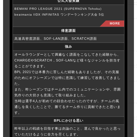
公式大会実績
BEMANI PRO LEAGUE 2021 (SUPERNOVA Tohoku)
beatmania IIDX INFINITAS ワンデーランキング大会 5位
得意譜面
高速高密度譜面、SOF-LAN譜面、SCRATCH譜面
強み
オールラウンダーとして満遍なく譜面をこなしてきた経験から、
CHARGEやSCRATCH，SOF-LANなど様々なジャンルを担当す
ることができます。
BPL 2021では本番力に苦しんだ経験もありましたが、その克服
のためにオフシーズンでは特に意識して練習して改善してきまし
た。
また、昨シーズンではチーム内でのコミュニケーションや、雰囲
気作りの大切さも意識して取り組みました。
当時は選手4人が初めての顔合わせだったのですが、チームの風
通しを良くしたことで、勝てるチーム作りに貢献できたと思いま
す。
BPLにかける思い
昨年以上の戦績を目指す事は勿論のこと、選んで良かったと思っ
ていただけるように全力を尽くします。