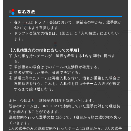
指名方法
各チームは ドラフト会議において、候補者の中から、選手数が
4名になるよう選択します。
ドラフト会議での指名は、1巡ごとに「入札抽選」により行い
ます。
【入札抽選方式の指名に当たっての手順】
入札権を持つチームが、選択を希望する1名を同時に提出す
る。
単独指名の場合はそのチームの交渉権が確定する。
指名が重複した場合、抽選で決定する。
抽選に外れたチームは再度入札を行い、指名が重複した場合は
再度抽選を行う。これを、入札権を持つ全チームの選択が確定
するまで繰り返し行う。
また、今回より、継続契約制度を新設いたします。
既存の6チームは、BPL 2021で契約していた選手に対して継続契
約を締結することができます。
継続契約を行った選手の数に応じて、1巡目から順に選択権を失っ
ていきます。
1人の選手のみと継続契約を行ったチームは2巡目から、3人の選手