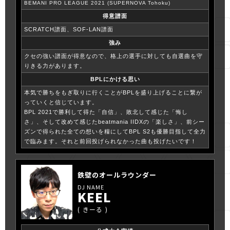
BEMANI PRO LEAGUE 2021 (SUPERNOVA Tohoku)
得意譜面
SCRATCH譜面、SOF-LAN譜面
強み
クセの強い譜面が得意なので、格上の選手に対しても自選曲を守
りきる力があります。
BPLにかける思い
本気で勝ちをもぎ取りに行くことがBPLを盛り上げることに繋が
っていくと信じています。
BPL 2021で勝利して得た「自信」、敗北して感じた「悔し
さ」、そして改めて感じたbeatmania IIDXの「楽しさ」、前シー
ズンで得られた全ての想いを糧にしてBPL S2も優勝目指して全力
で臨みます。それと前回投げられなかった曲も投げたいです！
鉄壁のオールラウンダー
KEEL
きーる