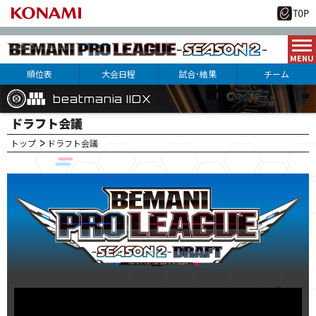
順位表
大会日程
試合･結果
チーム
beatmania IIDX
beatmania IIDX
beatmania IIDX
ドラフト会議
トップ
ドラフト会議
10
15
月
日(土)