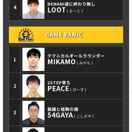
BEMANI道に終わり無し
4
LOOT
るーと
GAME PANIC
テクニカルオールラウンダー
1
MIKAMO
みかも
2STEP育ち
2
PEACE
ぴーす
鍛錬と経験の雄
3
54GAYA
こしがや