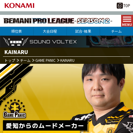
順位表
大会日程
試合･結果
チーム
SOUND VOLTEX
SOUND VOLTEX
SOUND VOLTEX
KAINARU
トップ
チーム
GAME PANIC
KAINARU
3
21
月
日(火･祝)