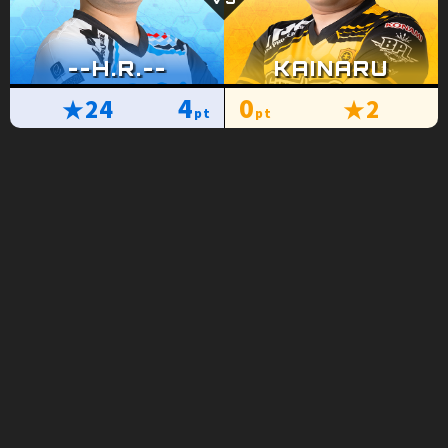
4
0
★24
★2