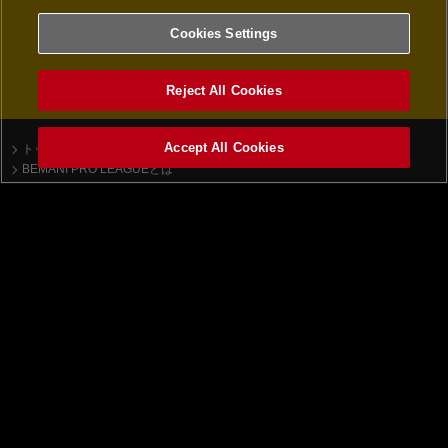
Cookies Settings
Reject All Cookies
Accept All Cookies
トップ
ニュース一覧
BEMANI PRO LEAGUEとは
beatmania IIDX
順位表
ドラフト会議
大会について
チーム
大会日程
APINA VRAMeS
大会ルール
GiGO
課題曲
GAME PANIC
SILK HAT
SUPERNOVA Tohoku
TAITO STATION Tradz
ROUND1
レジャーランド