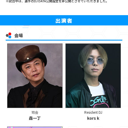
※試合中は、選手のDJ DATA公開設定を非公開とさせていただきました。
出演者
会場
司会
Resident DJ
森一丁
kors k