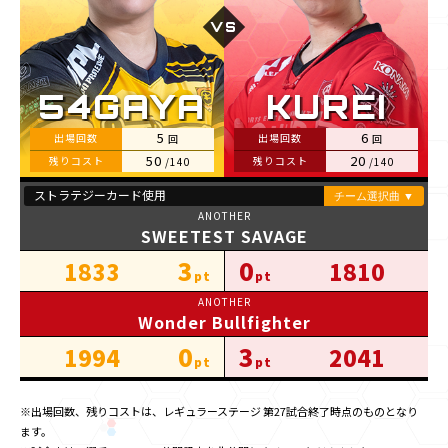
5
6
50
20
SWEETEST SAVAGE
3
0
1833
1810
Wonder Bullfighter
0
3
1994
2041
※出場回数、残りコストは、
レギュラーステージ 第27試合
終了時点のものとなり
ます。