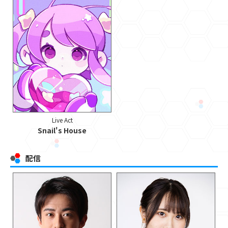
Live Act
Snail's House
配信