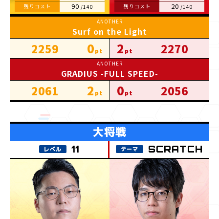
90
20
Surf on the Light
0
2
2259
2270
GRADIUS -FULL SPEED-
2
0
2061
2056
SCRATCH