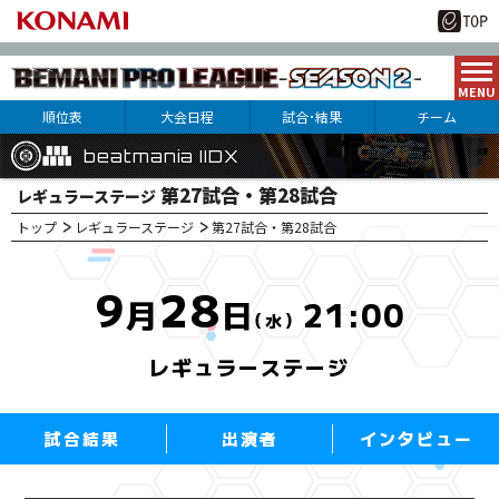
順位表
大会日程
試合･結果
チーム
beatmania IIDX
beatmania IIDX
beatmania IIDX
第27試合・第28試合
レギュラーステージ
トップ
レギュラーステージ
10
15
第27試合・第28試合
月
日(土)
9
28
月
日
21:00
（水）
レギュラーステージ
試合結果
出演者
インタビュー