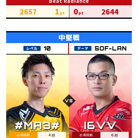
Beat Radiance
1
0
2657
2644
SOF-LAN
4
6