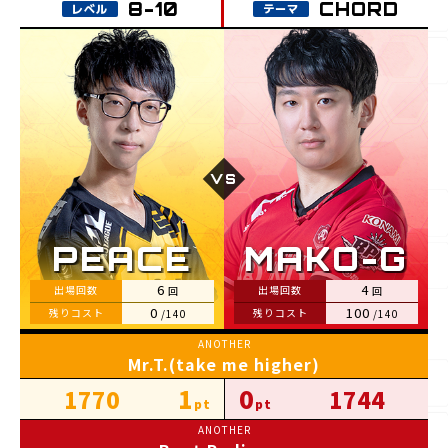
CHORD
6
4
0
100
Mr.T.(take me higher)
1
0
1770
1744