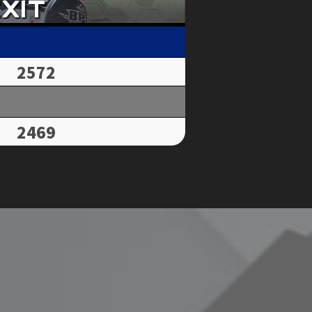
2572
2469