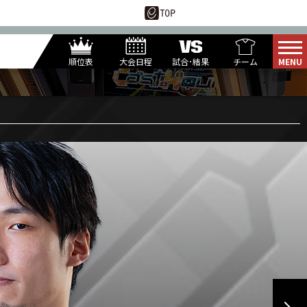
順位表
大会日程
試合･結果
チーム
6
29
月
日(水)
RIOO
U*TAKA
1-PIN
1
第
試合
PPJT
KUREI
DINASO
TATSU
I6VV
G*
NORI
MAKO-G
U76NER