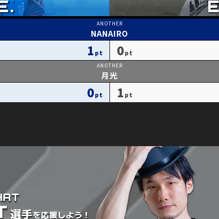
NANAIRO
1
0
月光
0
1
HAT
T
選手
を
応援しよう！