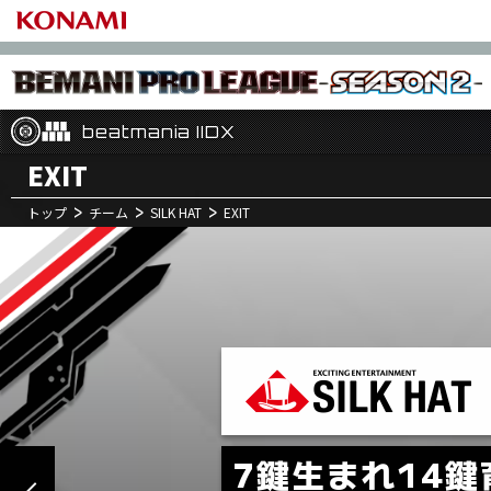
beatmania IIDX
beatmania IIDX
beatmania IIDX
EXIT
トップ
チーム
SILK HAT
EXIT
10
12
月
日(水)
UCCHIE
CORIVE
MIKAMO
第2試合
NIKE.
NCHO72
PEACE
KENTAN
CYBERX
54GAYA
46
LOOT
#MA3#