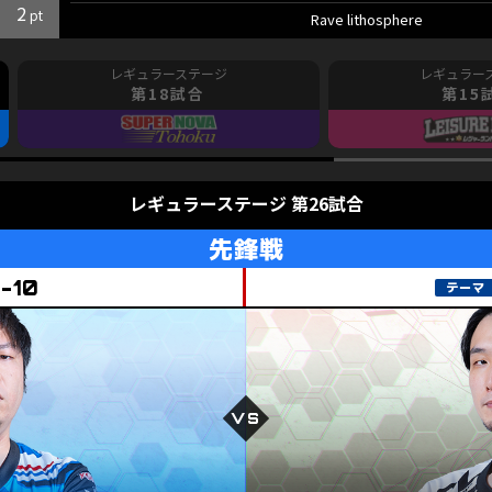
2
Rave lithosphere
第18試合
第15
レギュラーステージ 第26試合
先鋒戦
-10