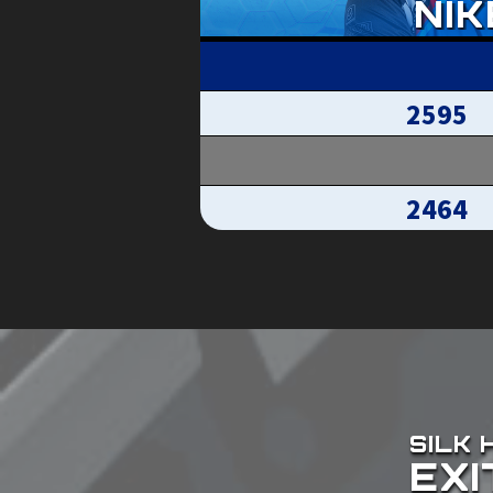
2595
2464
SILK 
EXI