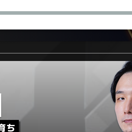
10
15
月
日(土)
SEIRYU
VELVET
EXIT
WELLOW
ANSA
8S.
KIDO.
FRIP