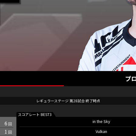
プ
レギュラーステージ 第28試合 終了時点
in the Sky
6
1
Vulkan