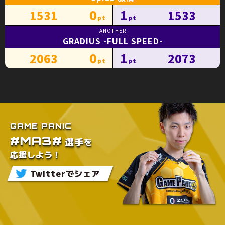
0
1
1531
1533
GRADIUS -FULL SPEED-
0
1
2063
2073
GAME PANIC
#MA3#
を
選手
応援しよう！
Twitterでシェア