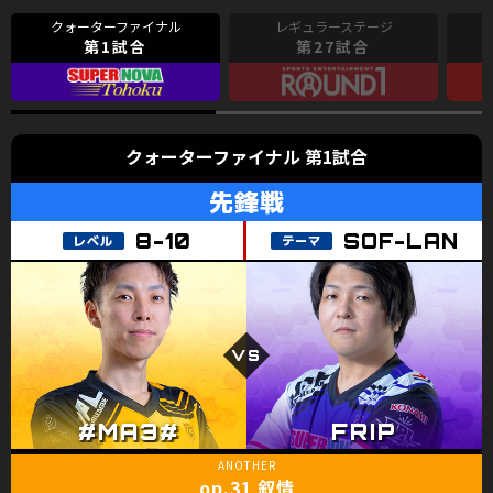
第1試合
第27試合
クォーターファイナル 第1試合
先鋒戦
8-10
SOF-LAN
op.31 叙情