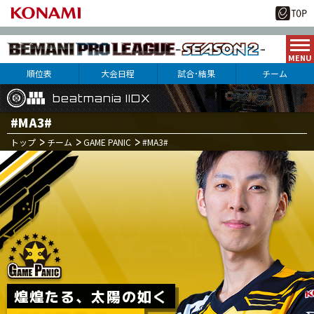
順位表
大会日程
試合･結果
チーム
beatmania IIDX
beatmania IIDX
beatmania IIDX
#MA3#
トップ
チーム
GAME PANIC
#MA3#
10
15
月
日(土)