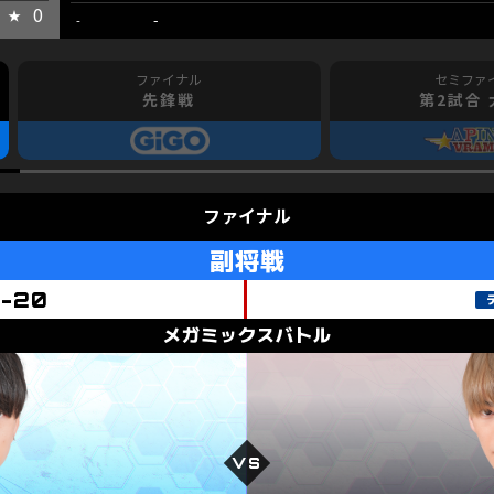
0
-
-
先鋒戦
第2試合
ファイナル
副将戦
8-20