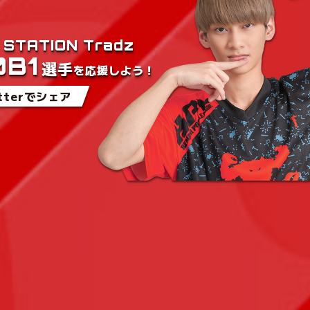
 STATION Tradz
0B1
選手
を
応援しよう！
itterでシェア