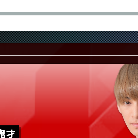
3
21
月
日(火･祝)
DAIKI.
LEON
SEATRUS
TORIDE
U
082
KIK