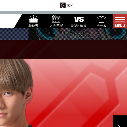
順位表
大会日程
試合･結果
チーム
12
7
月
日(水)
WANIROU
BOLL
24KW
1
第
試合
MURAKAMI
XD*POTE.
PICOLTEX
350B1
MAHINA
PNT*EEB