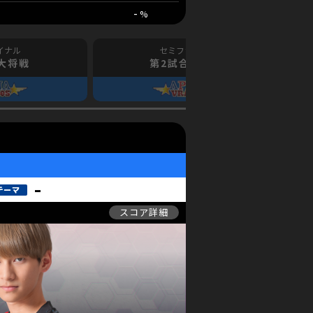
-
 大将戦
第2試合 中堅戦
-