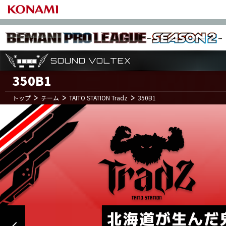
SOUND VOLTEX
SOUND VOLTEX
SOUND VOLTEX
350B1
トップ
チーム
TAITO STATION Tradz
350B1
3
1
月
日(水)
YU11
--H.R.--
CH
2
第
試合
KND*48TE
SIRON.
CHI8.
PAPER.
DPE
KAINAR