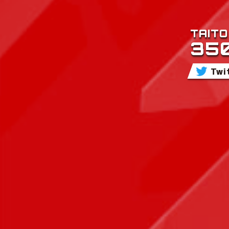
TAITO
35
Tw