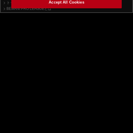
Accept All Cookies
トップ
ニュース一覧
BEMANI PRO LEAGUEとは
beatmania IIDX
順位表
ドラフト会議
大会について
チーム
大会日程
APINA VRAMeS
大会ルール
GiGO
課題曲
GAME PANIC
SILK HAT
SUPERNOVA Tohoku
TAITO STATION Tradz
ROUND1
レジャーランド
試合・結果
レギュラーステージ
クォーターファイナル
セミファイナル
ファイナル