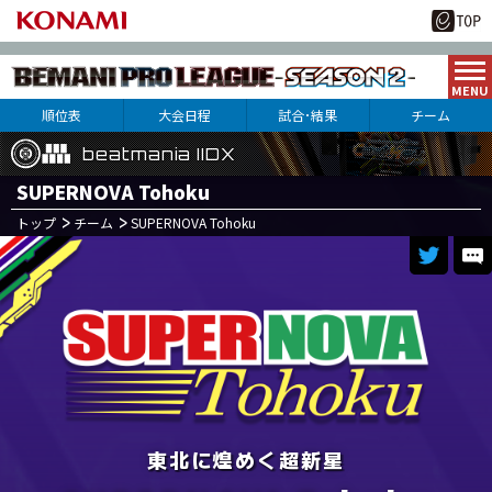
順位表
大会日程
試合･結果
チーム
beatmania IIDX
beatmania IIDX
beatmania IIDX
SUPERNOVA Tohoku
トップ
チーム
SUPERNOVA Tohoku
10
15
月
日(土)
東北に煌めく超新星