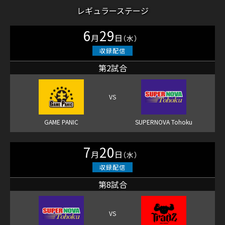
レギュラーステージ
6
29
月
日
（水）
第2試合
7
20
月
日
（水）
第8試合