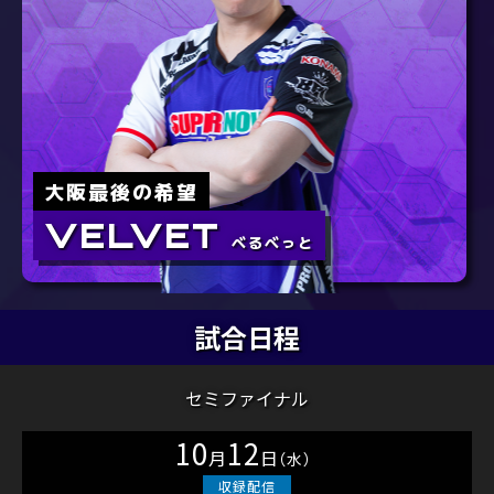
試合日程
セミファイナル
10
12
月
日
（水）