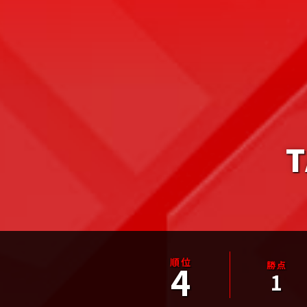
T
4
1