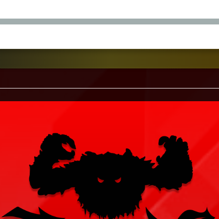
7
1
月
日(土)
I
KANAME
YOSHIMIZ
S
GINXYASU
RINBO-
H
ABETAKU
OOON!!