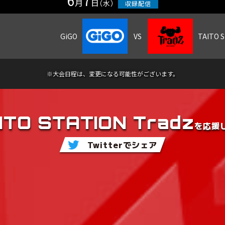
6
7
月
日
（水）
※大会日程は、変更になる可能性がございます。
ITO STATION Tradz
を
応援
Twitterでシェア