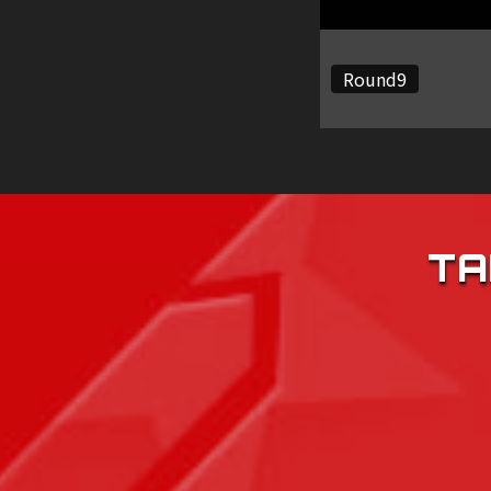
Round9
TA