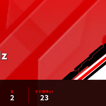
dz
2
23