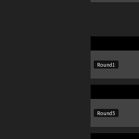
Round1
Round5