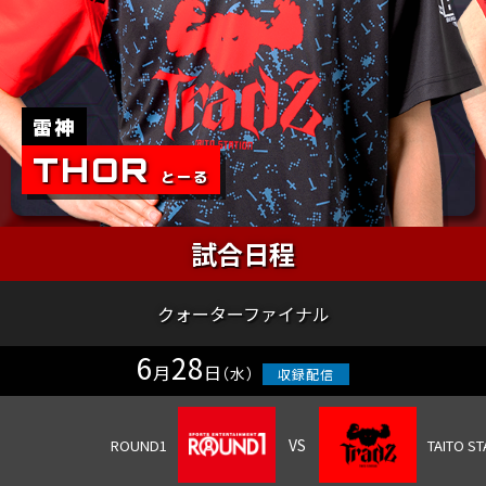
試合日程
クォーターファイナル
6
28
月
日
（水）