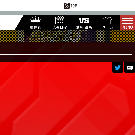
順位表
大会日程
試合･結果
チーム
5
10
月
日(水)
YUDAI
O4MA.
NAYU
1
Round
THOR
ZERO.
RIN-GO!!
MENN
UN-RE
YUK1-S