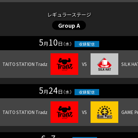
レギュラーステージ
Group A
5
10
月
日
（水）
5
24
月
日
（水）