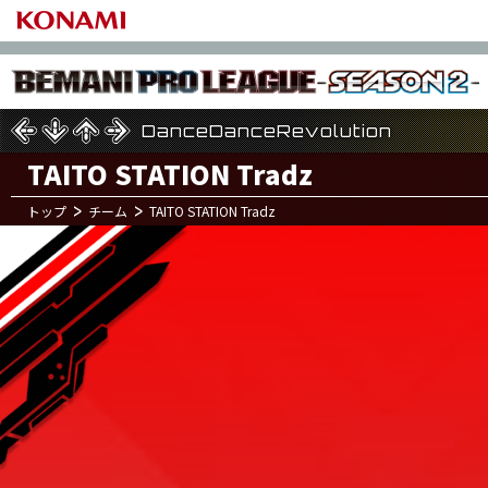
DanceDanceRevolution
DanceDanceRevolution
DanceDanceRevolution
TAITO STATION Tradz
トップ
チーム
TAITO STATION Tradz
7
1
月
日(土)
MAMURU3
HIBIKI
HO4-KET
2
Round
NOTTY
UN-LIM
GIEZ-AC
PO
TSUYOSHI
YO4-YEA