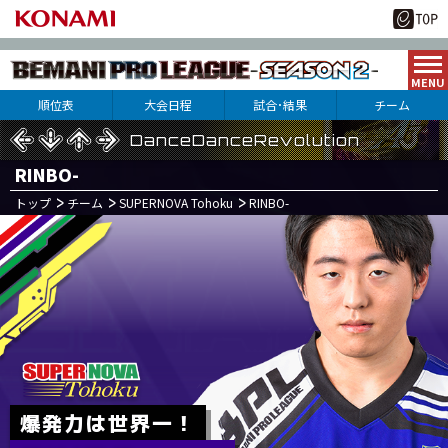
順位表
大会日程
試合･結果
チーム
DanceDanceRevolution
DanceDanceRevolution
DanceDanceRevolution
RINBO-
トップ
チーム
SUPERNOVA Tohoku
RINBO-
7
1
月
日(土)