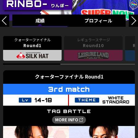
成績
プロフィール
Round1
Round10
R
クォーターファイナル Round1
3rd match
WHITE
14-18
STANDARD