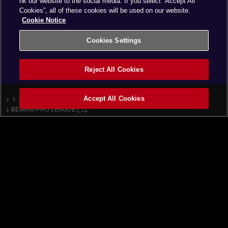
nk our website to the social media. If you select “Accept All
Cookies”, all of these cookies will be used on our website.
Cookie Notice
Cookies Settings
Reject All Cookies
Accept All Cookies
トップ
ニュース一覧
BEMANI PRO LEAGUEとは
beatmania IIDX
順位表
ドラフト会議
大会について
チーム
大会日程
APINA VRAMeS
大会ルール
GiGO
課題曲
GAME PANIC
SILK HAT
SUPERNOVA Tohoku