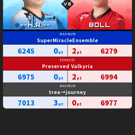
SuperMiracleEnsemble
0
2
6245
6279
Preserved Valkyria
0
2
6975
6994
trea→journey
3
0
7013
6977