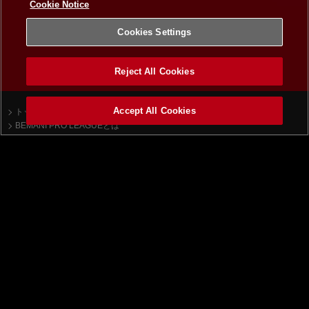
Cookie Notice
Cookies Settings
Reject All Cookies
Accept All Cookies
トップ
ニュース一覧
BEMANI PRO LEAGUEとは
beatmania IIDX
順位表
ドラフト会議
大会について
チーム
大会日程
APINA VRAMeS
大会ルール
GiGO
課題曲
GAME PANIC
SILK HAT
SUPERNOVA Tohoku
TAITO STATION Tradz
ROUND1