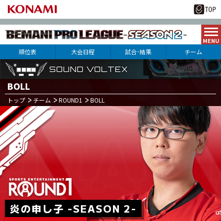
順位表
大会日程
試合･結果
チーム
SOUND VOLTEX
SOUND VOLTEX
SOUND VOLTEX
BOLL
トップ
チーム
ROUND1
BOLL
3
21
月
日(火･祝)