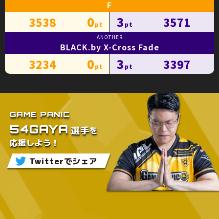
F
0
3
3538
3571
BLACK.by X-Cross Fade
0
3
3234
3397
GAME PANIC
54GAYA
を
選手
応援しよう！
Twitterでシェア