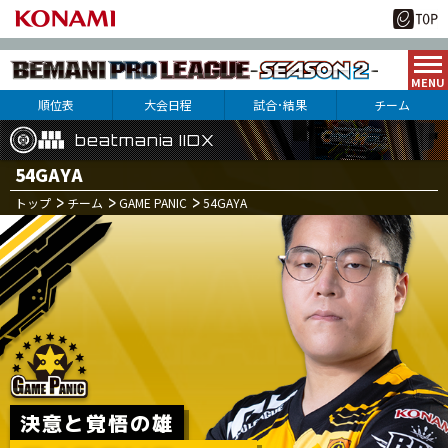
順位表
大会日程
試合･結果
チーム
beatmania IIDX
beatmania IIDX
beatmania IIDX
54GAYA
トップ
チーム
GAME PANIC
54GAYA
10
15
月
日(土)