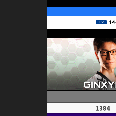
14
1384