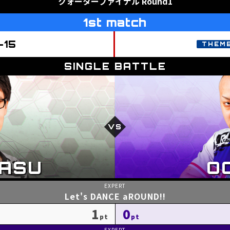
クォーターファイナル Round1
1st match
-15
Let's DANCE aROUND!!
1
0