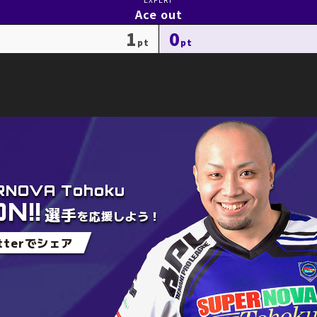
Ace out
1
0
RNOVA Tohoku
N!!
選手
を
応援しよう！
itterでシェア