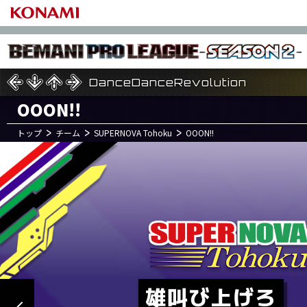
DanceDanceRevolution
DanceDanceRevolution
DanceDanceRevolution
OOON!!
トップ
チーム
SUPERNOVA Tohoku
OOON!!
7
1
月
日(土)
MAMURU3
HIBIKI
HO4-KET
2
Round
NOTTY
UN-LIM
GIEZ-AC
PO
TSUYOSHI
YO4-YEA