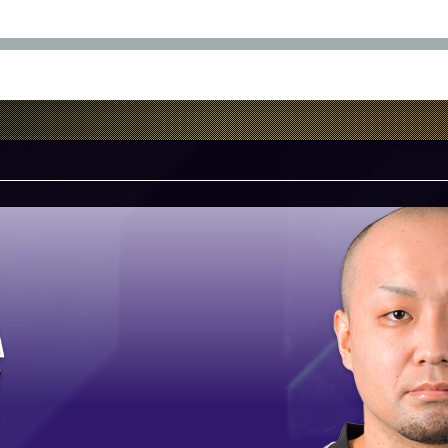
7
1
月
日(土)
I
KANAME
YOSHIMIZ
S
GINXYASU
RINBO-
H
ABETAKU
OOON!!