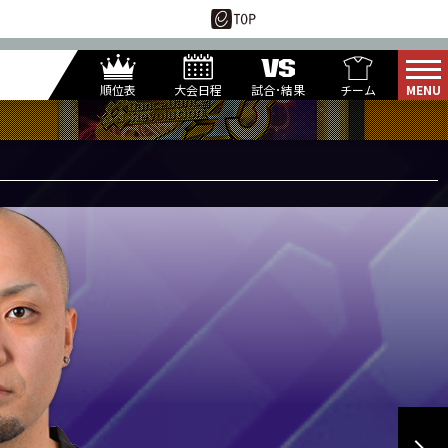
順位表
大会日程
試合･結果
チーム
5
10
月
日(水)
YUDAI
O4MA.
NAYU
1
Round
THOR
ZERO.
RIN-GO!!
MENN
UN-RE
YUK1-S