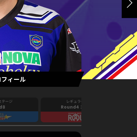
ロフィール
d8
Round4
3rd match