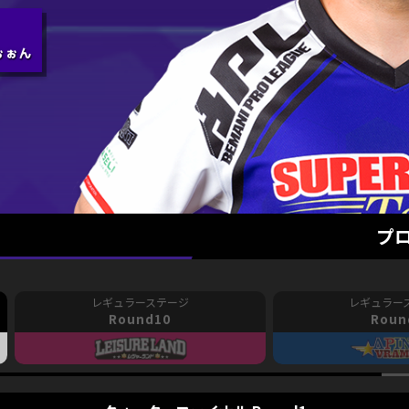
プ
Round10
Roun