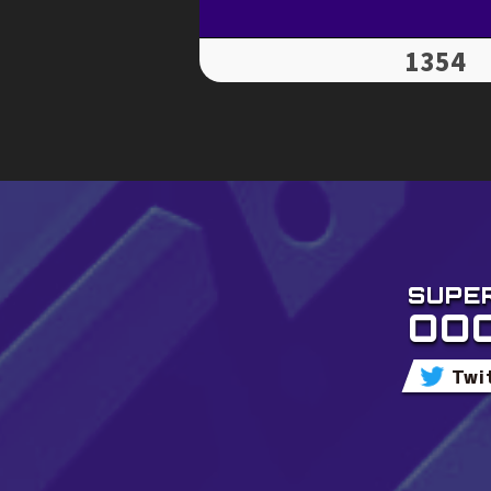
1354
SUPE
OOO
Tw